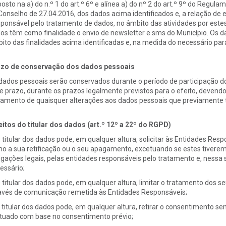
posto na a) do n.º 1 do art.º 6º e alínea a) do nº 2 do art.º 9º do Reg
Conselho de 27.04.2016, dos dados acima identificados e, a relação de e
ponsável pelo tratamento de dados, no âmbito das atividades por estes
os têm como finalidade o envio de newsletter e sms do Município. Os 
ito das finalidades acima identificadas e, na medida do necessário p
zo de conservação dos dados pessoais
dados pessoais serão conservados durante o período de participação do 
e prazo, durante os prazos legalmente previstos para o efeito, devendo
tamento de quaisquer alterações aos dados pessoais que previamente 
eitos do titular dos dados (art.º 12º a 22º do RGPD)
O titular dos dados pode, em qualquer altura, solicitar às Entidades Re
o a sua retificação ou o seu apagamento, excetuando se estes tivere
igações legais, pelas entidades responsáveis pelo tratamento e, nessa
essário;
O titular dos dados pode, em qualquer altura, limitar o tratamento dos
avés de comunicação remetida às Entidades Responsáveis;
O titular dos dados pode, em qualquer altura, retirar o consentimento s
tuado com base no consentimento prévio;