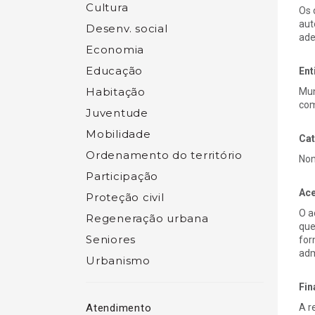
Cultura
Os 
aut
Desenv. social
ade
Economia
Educação
Ent
Habitação
Mun
com
Juventude
Mobilidade
Cat
Ordenamento do território
Nom
Participação
Ace
Proteção civil
O a
Regeneração urbana
que
Seniores
for
adm
Urbanismo
Fin
Atendimento
A r