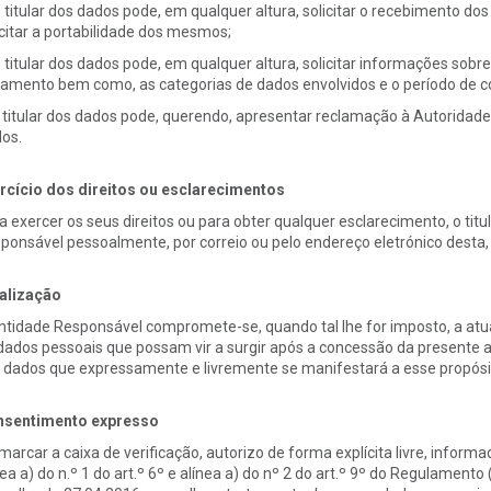
O titular dos dados pode, em qualquer altura, solicitar o recebimento do
icitar a portabilidade dos mesmos;
O titular dos dados pode, em qualquer altura, solicitar informações sob
tamento bem como, as categorias de dados envolvidos e o período de
O titular dos dados pode, querendo, apresentar reclamação à Autoridad
os.
rcício dos direitos ou esclarecimentos
a exercer os seus direitos ou para obter qualquer esclarecimento, o tit
ponsável pessoalmente, por correio ou pelo endereço eletrónico desta
alização
ntidade Responsável compromete-se, quando tal lhe for imposto, a atua
dados pessoais que possam vir a surgir após a concessão da presente a
 dados que expressamente e livremente se manifestará a esse propósi
sentimento expresso
marcar a caixa de verificação, autorizo de forma explícita livre, inform
nea a) do n.º 1 do art.º 6º e alínea a) do nº 2 do art.º 9º do Regulame