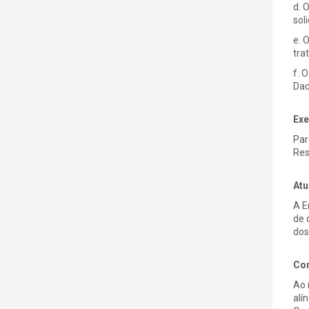
d. 
sol
e. 
tra
f. 
Dad
Exe
Par
Res
Atu
A E
de 
dos
Con
Ao 
alí