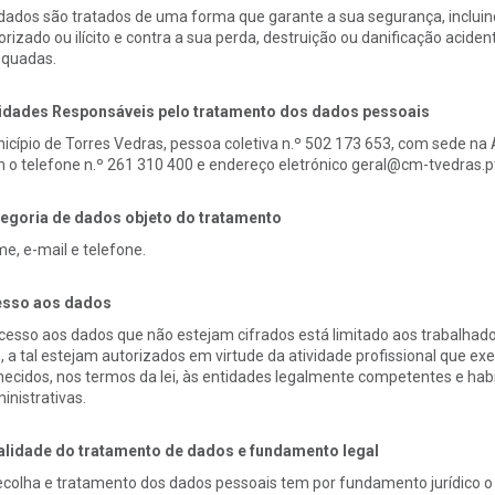
dados são tratados de uma forma que garante a sua segurança, incluin
orizado ou ilícito e contra a sua perda, destruição ou danificação acid
quadas.
idades Responsáveis pelo tratamento dos dados pessoais
icípio de Torres Vedras, pessoa coletiva n.º 502 173 653, com sede na 
 o telefone n.º 261 310 400 e endereço eletrónico geral@cm-tvedras.p
egoria de dados objeto do tratamento
e, e-mail e telefone.
sso aos dados
cesso aos dados que não estejam cifrados está limitado aos trabalhad
, a tal estejam autorizados em virtude da atividade profissional que e
necidos, nos termos da lei, às entidades legalmente competentes e habil
inistrativas.
alidade do tratamento de dados e fundamento legal
ecolha e tratamento dos dados pessoais tem por fundamento jurídico o 