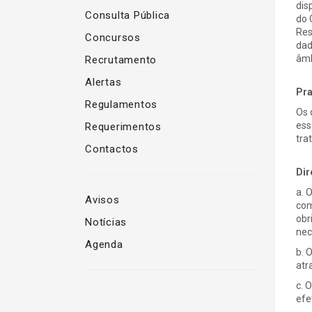
dis
Consulta Pública
do 
Res
Concursos
dad
âmb
Recrutamento
Alertas
Pra
Regulamentos
Os 
ess
Requerimentos
tra
Contactos
Dir
a. 
Avisos
com
obr
Notícias
nec
Agenda
b. 
atr
c. 
efe