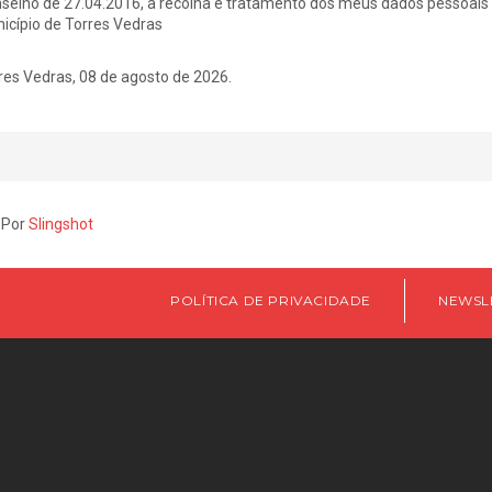
selho de 27.04.2016, a recolha e tratamento dos meus dados pessoais pa
icípio de Torres Vedras
res Vedras, 08 de agosto de 2026.
 Por
Slingshot
POLÍTICA DE PRIVACIDADE
NEWSL