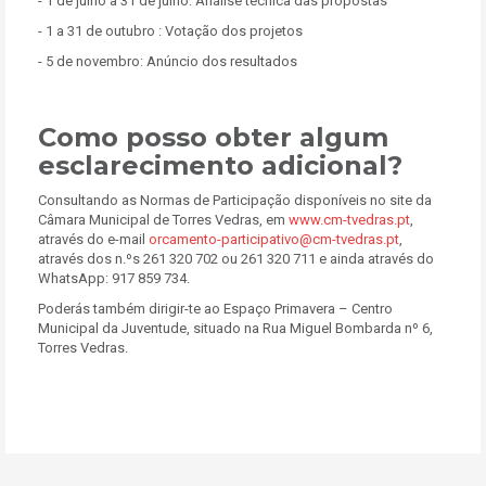
- 1 de julho a 31 de julho: Análise técnica das propostas
- 1 a 31 de outubro : Votação dos projetos
- 5 de novembro: Anúncio dos resultados
Como posso obter algum
esclarecimento adicional?
Consultando as Normas de Participação disponíveis no site da
Câmara Municipal de Torres Vedras, em
www.cm-tvedras.pt
,
através do e-mail
orcamento-participativo@cm-tvedras.pt
,
através dos n.ºs 261 320 702 ou 261 320 711 e ainda através do
WhatsApp: 917 859 734.
Poderás também dirigir-te ao Espaço Primavera – Centro
Municipal da Juventude, situado na Rua Miguel Bombarda nº 6,
Torres Vedras.