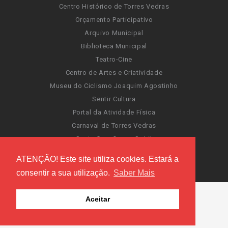
Centro Histórico de Torres Vedras
Orçamento Participativo
Arquivo Municipal
Biblioteca Municipal
Teatro-Cine
Centro de Artes e Criatividade
Museu do Ciclismo Joaquim Agostinho
Sentir Cultura
Portal da Atividade Física
Carnaval de Torres Vedras
Santa Cruz Ocean Spirit
Novas Invasões
ATENÇÃO! Este site utiliza cookies. Estará a
Festas de Torres Vedras
consentir a sua utilização.
Saber Mais
Aceitar