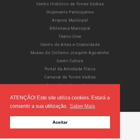
Centro Histórico de Torres Vedras
Orçamento Participativo
Arquivo Municipal
Biblioteca Municipal
Teatro-Cine
Centro de Artes e Criatividade
Museu do Ciclismo Joaquim Agostinho
Sentir Cultura
Portal da Atividade Física
Carnaval de Torres Vedras
Santa Cruz Ocean Spirit
Novas Invasões
ATENÇÃO! Este site utiliza cookies. Estará a
Festas de Torres Vedras
consentir a sua utilização.
Saber Mais
Aceitar