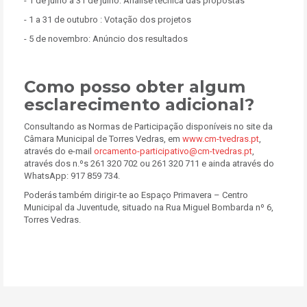
- 1 de julho a 31 de julho: Análise técnica das propostas
- 1 a 31 de outubro : Votação dos projetos
- 5 de novembro: Anúncio dos resultados
Como posso obter algum
esclarecimento adicional?
Consultando as Normas de Participação disponíveis no site da
Câmara Municipal de Torres Vedras, em
www.cm-tvedras.pt
,
através do e-mail
orcamento-participativo@cm-tvedras.pt
,
através dos n.ºs 261 320 702 ou 261 320 711 e ainda através do
WhatsApp: 917 859 734.
Poderás também dirigir-te ao Espaço Primavera – Centro
Municipal da Juventude, situado na Rua Miguel Bombarda nº 6,
Torres Vedras.