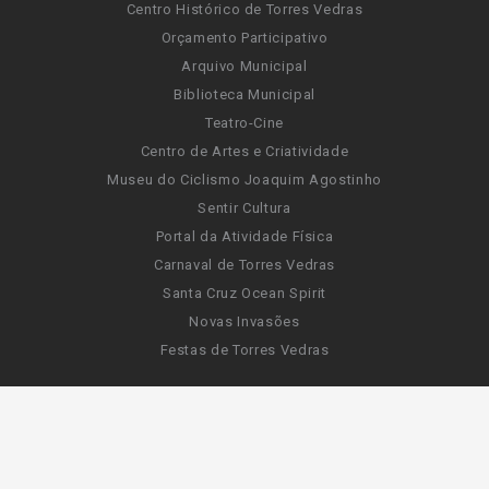
Centro Histórico de Torres Vedras
Orçamento Participativo
Arquivo Municipal
Biblioteca Municipal
Teatro-Cine
Centro de Artes e Criatividade
Museu do Ciclismo Joaquim Agostinho
Sentir Cultura
Portal da Atividade Física
Carnaval de Torres Vedras
Santa Cruz Ocean Spirit
Novas Invasões
Festas de Torres Vedras