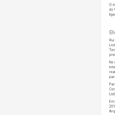
O v
do 
lig
Bi
Rui
Lic
Ter
pre
No 
int
rea
par
Par
Con
Lis
Em 
201
Arq