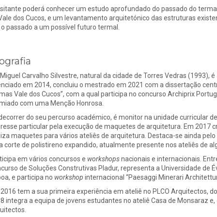
isitante poderá conhecer um estudo aprofundado do passado do terma
Vale dos Cucos, e um levantamento arquitetónico das estruturas exist
a o passado a um possível futuro termal.
ografia
 Miguel Carvalho Silvestre, natural da cidade de Torres Vedras (1993), 
enciado em 2014, concluiu o mestrado em 2021 com a dissertação centr
mas Vale dos Cucos”, com a qual participa no concurso Archiprix Portuga
miado com uma Menção Honrosa.
decorrer do seu percurso académico, é monitor na unidade curricular d
eresse particular pela execução de maquetes de arquitetura. Em 2017 c
liza maquetes para vários ateliês de arquitetura. Destaca-se ainda pe
a corte de polistireno expandido, atualmente presente nos ateliês de al
ticipa em vários concursos e
workshops
nacionais e internacionais. Ent
curso de Soluções Construtivas Pladur, representa a Universidade de É
boa, e participa no
workshop
internacional “Paesaggi Minerari Architettur
2016 tem a sua primeira experiência em ateliê no PLCO Arquitectos, do 
8 integra a equipa de jovens estudantes no ateliê Casa de Monsaraz e,
uitectos.