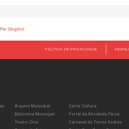
 Por
Slingshot
POLÍTICA DE PRIVACIDADE
NEWSL
ras
Arquivo Municipal
Sentir Cultura
Biblioteca Municipal
Portal da Atividade Física
Teatro-Cine
Carnaval de Torres Vedras