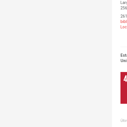
Lar
256
26
bib
Loc
Est
Uni
Últi