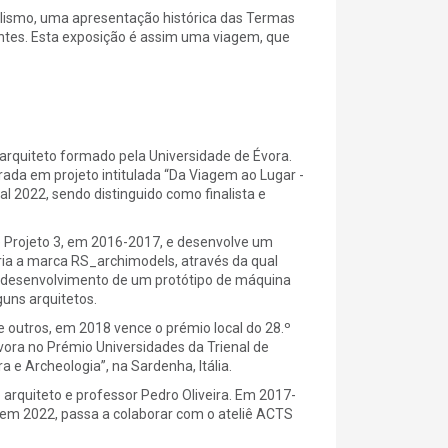
lismo, uma apresentação histórica das Termas
entes. Esta exposição é assim uma viagem, que
é arquiteto formado pela Universidade de Évora.
ada em projeto intitulada “Da Viagem ao Lugar -
l 2022, sendo distinguido como finalista e
e Projeto 3, em 2016-2017, e desenvolve um
ria a marca RS_archimodels, através da qual
lo desenvolvimento de um protótipo de máquina
guns arquitetos.
re outros, em 2018 vence o prémio local do 28.º
vora no Prémio Universidades da Trienal de
a e Archeologia”, na Sardenha, Itália.
arquiteto e professor Pedro Oliveira. Em 2017-
 em 2022, passa a colaborar com o ateliê ACTS