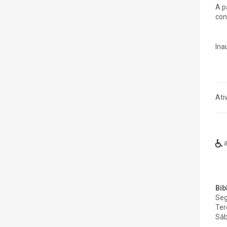
A p
con
Ina
Ati
a
Bib
Seg
Ter
Sáb