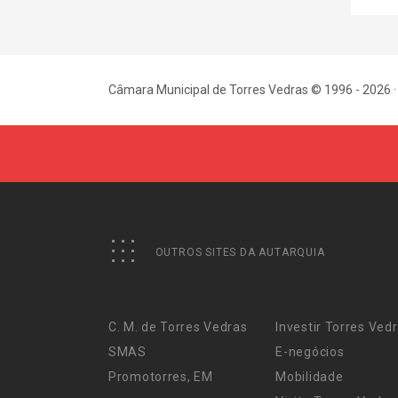
Câmara Municipal de Torres Vedras © 1996 - 2026 ·
OUTROS SITES DA AUTARQUIA
C. M. de Torres Vedras
Investir Torres Ved
SMAS
E-negócios
Promotorres, EM
Mobilidade