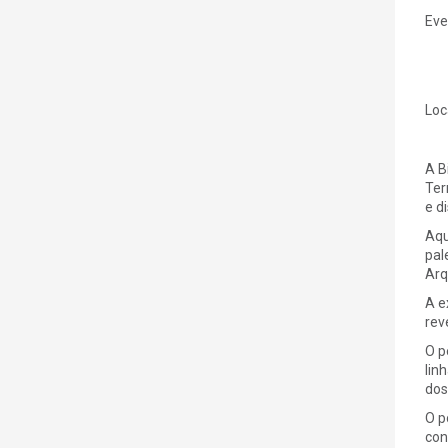
Eve
Loc
A B
Ter
e d
Aqu
pal
Arq
A e
rev
O p
lin
dos
O p
con