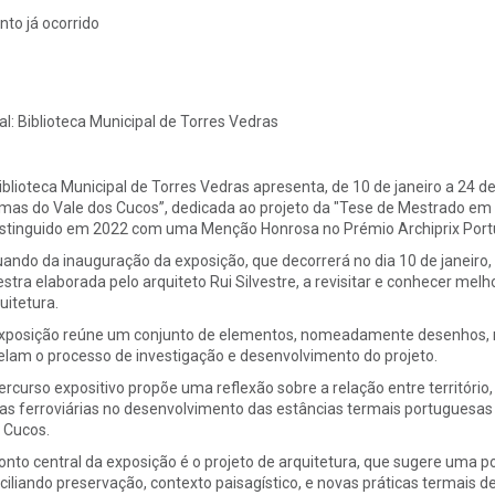
nto já ocorrido
al:
Biblioteca Municipal de Torres Vedras
iblioteca Municipal de Torres Vedras apresenta, de 10 de janeiro a 24 d
mas do Vale dos Cucos”, dedicada ao projeto da "Tese de Mestrado em A
istinguido em 2022 com uma Menção Honrosa no Prémio Archiprix Port
ando da inauguração da exposição, que decorrerá no dia 10 de janeiro, 
estra elaborada pelo arquiteto Rui Silvestre, a revisitar e conhecer melh
uitetura.
xposição reúne um conjunto de elementos, nomeadamente desenhos, 
elam o processo de investigação e desenvolvimento do projeto.
ercurso expositivo propõe uma reflexão sobre a relação entre territóri
has ferroviárias no desenvolvimento das estâncias termais portuguesas e
 Cucos.
onto central da exposição é o projeto de arquitetura, que sugere uma po
ciliando preservação, contexto paisagístico, e novas práticas termais d