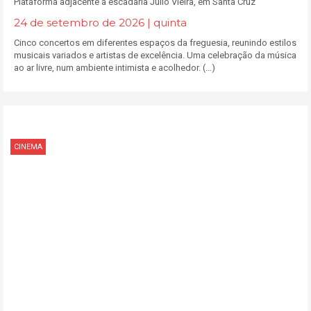
Plataforma adjacente à escadaria Júlio Vieira, em Santa Cruz
24 de setembro de 2026 | quinta
Cinco concertos em diferentes espaços da freguesia, reunindo estilos
musicais variados e artistas de excelência. Uma celebração da música
ao ar livre, num ambiente intimista e acolhedor. (...)
CINEMA