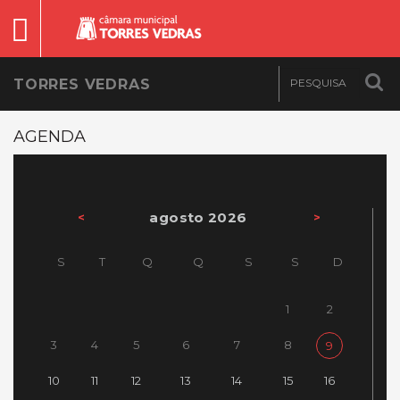
TORRES VEDRAS
AGENDA
agosto 2026
<
>
S
T
Q
Q
S
S
D
1
2
3
4
5
6
7
8
9
10
11
12
13
14
15
16