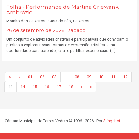
Folha - Performance de Martina Griewank
Ambrózio
Moinho dos Caixeiros - Casa do Pão, Caixeiros
26 de setembro de 2026 | sábado
Um conjunto de atividades criativas e participativas que convidam o
público a explorar novas formas de expressão artística. Uma
oportunidade para aprender, criar e partilhar experiências. (...)
‹‹
‹
01
02
03
…
08
09
10
11
12
13
14
15
16
17
18
›
››
Câmara Municipal de Torres Vedras © 1996 - 2026 · Por
Slingshot