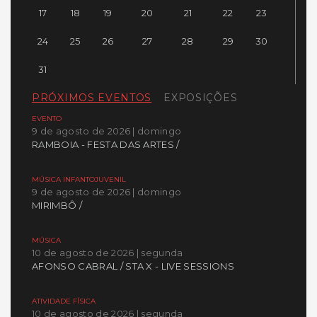
17
18
19
20
21
22
23
24
25
26
27
28
29
30
31
PRÓXIMOS EVENTOS
EXPOSIÇÕES
EVENTO
9 de agosto de 2026 | domingo
RAMBOIA - FESTA DAS ARTES /
MÚSICA INFANTOJUVENIL
9 de agosto de 2026 | domingo
MIRIMBÔ /
MÚSICA
10 de agosto de 2026 | segunda
AFONSO CABRAL / STA X - LIVE SESSIONS
ATIVIDADE FÍSICA
10 de agosto de 2026 | segunda