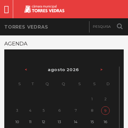
TORRES VEDRAS
AGENDA
agosto 2026
<
>
S
T
Q
Q
S
S
D
1
2
3
4
5
6
7
8
9
10
11
12
13
14
15
16