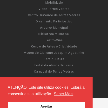
Mobilidade
Visite Torres Vedras
Centro Histórico de Torres Vedras
Orçamento Participativo
Arquivo Municipal
Biblioteca Municipal
Teatro-Cine
Centro de Artes e Criatividade
Museu do Ciclismo Joaquim Agostinho
Sentir Cultura
Portal da Atividade Física
Carnaval de Torres Vedras
Santa Cruz Ocean Spirit
Novas Invasões
ATENÇÃO! Este site utiliza cookies. Estará a
Festas de Torres Vedras
consentir a sua utilização.
Saber Mais
Aceitar