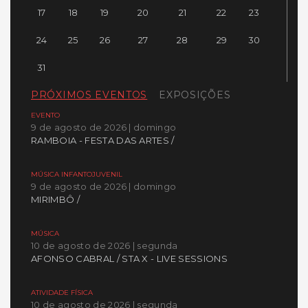
17
18
19
20
21
22
23
24
25
26
27
28
29
30
31
PRÓXIMOS EVENTOS
EXPOSIÇÕES
EVENTO
9 de agosto de 2026 | domingo
RAMBOIA - FESTA DAS ARTES /
MÚSICA INFANTOJUVENIL
9 de agosto de 2026 | domingo
MIRIMBÔ /
MÚSICA
10 de agosto de 2026 | segunda
AFONSO CABRAL / STA X - LIVE SESSIONS
ATIVIDADE FÍSICA
10 de agosto de 2026 | segunda