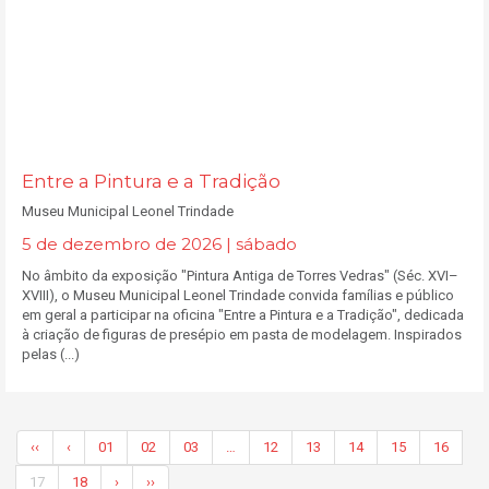
Entre a Pintura e a Tradição
Museu Municipal Leonel Trindade
5 de dezembro de 2026 | sábado
No âmbito da exposição "Pintura Antiga de Torres Vedras" (Séc. XVI–
XVIII), o Museu Municipal Leonel Trindade convida famílias e público
em geral a participar na oficina "Entre a Pintura e a Tradição", dedicada
à criação de figuras de presépio em pasta de modelagem. Inspirados
pelas (...)
‹‹
‹
01
02
03
…
12
13
14
15
16
17
18
›
››