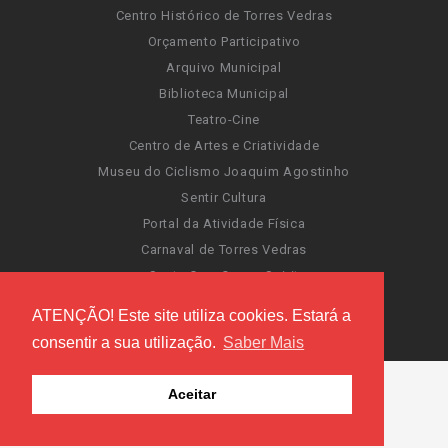
Centro Histórico de Torres Vedras
Orçamento Participativo
Arquivo Municipal
Biblioteca Municipal
Teatro-Cine
Centro de Artes e Criatividade
Museu do Ciclismo Joaquim Agostinho
Sentir Cultura
Portal da Atividade Física
Carnaval de Torres Vedras
Santa Cruz Ocean Spirit
Novas Invasões
ATENÇÃO! Este site utiliza cookies. Estará a
Festas de Torres Vedras
consentir a sua utilização.
Saber Mais
Aceitar