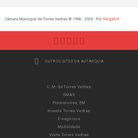
Câmara Municipal de Torres Vedras © 1996 - 2026 · Por
Slingshot
OUTROS SITES DA AUTARQUIA
C. M. de Torres Vedras
SMAS
Promotorres, EM
Investir Torres Vedras
E-negócios
Mobilidade
Visite Torres Vedras