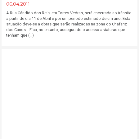
06.04.2011
A Rua Cândido dos Reis, em Torres Vedras, será encerrada ao trânsito
a partir de dia 11 de Abril e por um período estimado de um ano. Esta
situação deve-se a obras que serão realizadas na zona do Chafariz
dos Canos. Fica, no entanto, assegurado o acesso a viaturas que
tenham que (...)