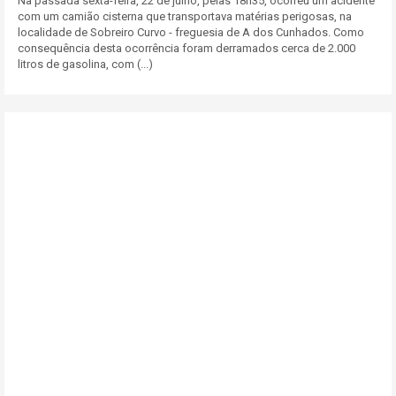
Na passada sexta-feira, 22 de julho, pelas 18h35, ocorreu um acidente
com um camião cisterna que transportava matérias perigosas, na
localidade de Sobreiro Curvo - freguesia de A dos Cunhados. Como
consequência desta ocorrência foram derramados cerca de 2.000
litros de gasolina, com (...)