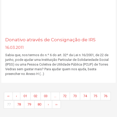
Donativo através de Consignação de IRS
16.03.2011
Sabia que, nos termos do n.º 6 do art. 32º da Lei n.16/2001, de 22 de
junho, pode ajudar uma Instituição Particular de Solidariedade Social
(IPSS) ou uma Pessoa Coletiva de Utilidade Pública (PCUP) de Torres
Vedras sem gastar mais? Para ajudar quem nos ajuda, basta
preencher no Anexo H (...)
‹‹
‹
01
02
03
…
72
73
74
75
76
77
78
79
80
›
››