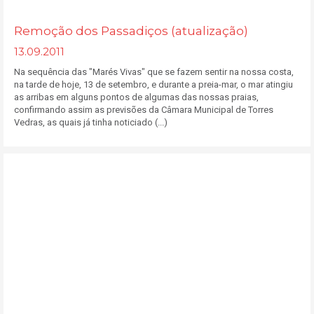
Remoção dos Passadiços (atualização)
13.09.2011
Na sequência das "Marés Vivas" que se fazem sentir na nossa costa,
na tarde de hoje, 13 de setembro, e durante a preia-mar, o mar atingiu
as arribas em alguns pontos de algumas das nossas praias,
confirmando assim as previsões da Câmara Municipal de Torres
Vedras, as quais já tinha noticiado (...)