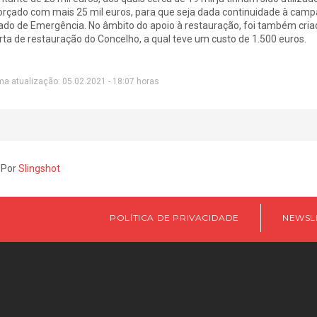
orçado com mais 25 mil euros, para que seja dada continuidade à camp
ado de Emergência. No âmbito do apoio à restauração, foi também cr
rta de restauração do Concelho, a qual teve um custo de 1.500 euros.
ma atualização: 05.02.2021 - 18:07 horas
 Por
Slingshot
POLÍTICA DE PRIVACIDADE
NEWSL