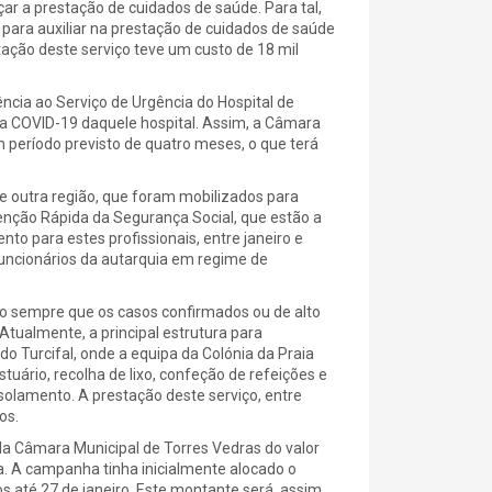
ar a prestação de cuidados de saúde. Para tal,
 para auxiliar na prestação de cuidados de saúde
tação deste serviço teve um custo de 18 mil
cia ao Serviço de Urgência do Hospital de
 ala COVID-19 daquele hospital. Assim, a Câmara
m período previsto de quatro meses, o que terá
 outra região, que foram mobilizados para
venção Rápida da Segurança Social, que estão a
to para estes profissionais, entre janeiro e
uncionários da autarquia em regime de
ico sempre que os casos confirmados ou de alto
tualmente, a principal estrutura para
do Turcifal, onde a equipa da Colónia da Praia
uário, recolha de lixo, confeção de refeições e
isolamento. A prestação deste serviço, entre
os.
a Câmara Municipal de Torres Vedras do valor
da. A campanha tinha inicialmente alocado o
os até 27 de janeiro. Este montante será, assim,