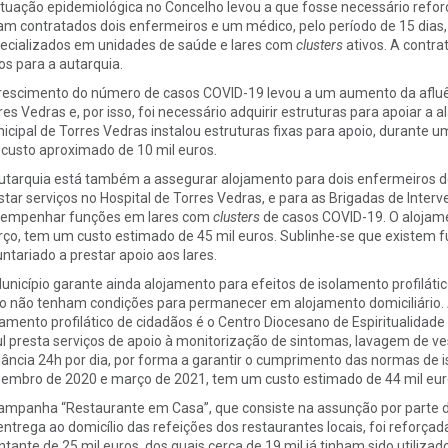
ituação epidemiológica no Concelho levou a que fosse necessário reforç
am contratados dois enfermeiros e um médico, pelo período de 15 dias,
ecializados em unidades de saúde e lares com
clusters
ativos. A contra
os para a autarquia.
rescimento do número de casos COVID-19 levou a um aumento da afluên
res Vedras e, por isso, foi necessário adquirir estruturas para apoiar a
icipal de Torres Vedras instalou estruturas fixas para apoio, durante u
custo aproximado de 10 mil euros.
utarquia está também a assegurar alojamento para dois enfermeiros de
star serviços no Hospital de Torres Vedras, e para as Brigadas de Inter
empenhar funções em lares com
clusters
de casos COVID-19. O alojamen
ço, tem um custo estimado de 45 mil euros. Sublinhe-se que existem f
untariado a prestar apoio aos lares.
unicípio garante ainda alojamento para efeitos de isolamento profilát
co não tenham condições para permanecer em alojamento domiciliário. A
lamento profilático de cidadãos é o Centro Diocesano de Espiritualidade 
l presta serviços de apoio à monitorização de sintomas, lavagem de vest
ilância 24h por dia, por forma a garantir o cumprimento das normas de 
embro de 2020 e março de 2021, tem um custo estimado de 44 mil eur
ampanha “Restaurante em Casa”, que consiste na assunção por parte d
entrega ao domicílio das refeições dos restaurantes locais, foi reforça
tante de 25 mil euros, dos quais cerca de 19 mil já tinham sido utilizad