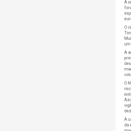
A s
for
esp
eur
O c
Tor
Mun
um 
A a
pre
des
mar
vol
O M
ris
iso
Azu
vig
dez
A c
da 
mon