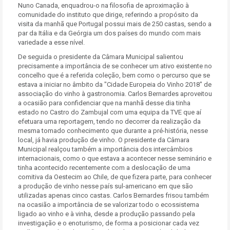
Nuno Canada, enquadrou-o na filosofia de aproximação à
comunidade do instituto que dirige, referindo a propósito da
visita da manhã que Portugal possui mais de 250 castas, sendo a
par da Itália e da Geórgia um dos países do mundo com mais
variedade a esse nível.
De seguida o presidente da Câmara Municipal salientou
precisamente a importância de se conhecer um ativo existente no
concelho que é a referida coleção, bem como o percurso que se
estava a iniciar no âmbito da "Cidade Europeia do Vinho 2018" de
associação do vinho à gastronomia. Carlos Bernardes aproveitou
a ocasião para confidenciar que na manhã desse dia tinha
estado no Castro do Zambujal com uma equipa da TVE que aí
efetuara uma reportagem, tendo no decorrer da realização da
mesma tomado conhecimento que durante a pré-história, nesse
local, já havia produção de vinho. O presidente da Câmara
Municipal realçou também a importância dos intercâmbios
internacionais, como o que estava a acontecer nesse seminário e
tinha acontecido recentemente com a deslocação de uma
comitiva da Oestecim ao Chile, de que fizera parte, para conhecer
a produção de vinho nesse país sul-americano em que são
utilizadas apenas cinco castas. Carlos Bernardes frisou também
na ocasião a importância de se valorizar todo o ecossistema
ligado ao vinho e à vinha, desde a produção passando pela
investigação e o enoturismo, de forma a posicionar cada vez