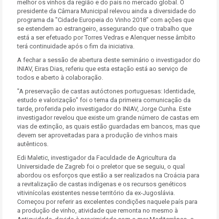
melhor os vinhos da região e do país no mercado global. O
presidente da Câmara Municipal relevou ainda a diversidade do
programa da "Cidade Europeia do Vinho 2018" com ações que
se estendem ao estrangeiro, assegurando que o trabalho que
está a ser efetuado por Torres Vedras e Alenquer nesse âmbito
terá continuidade após o fim da iniciativa.
A fechar a sessão de abertura deste seminário o investigador do
INIAV, Eiras Dias, referiu que esta estação está ao serviço de
todos e aberto à colaboração.
"A preservação de castas autóctones portuguesas: Identidade,
estudo e valorização" foi o tema da primeira comunicação da
tarde, proferida pelo investigador do INIAV, Jorge Cunha. Este
investigador revelou que existe um grande número de castas em
vias de extinção, as quais estão guardadas em bancos, mas que
devem ser aproveitadas para a produção de vinhos mais
autênticos.
Edi Maletic, investigador da Faculdade de Agricultura da
Universidade de Zagreb foi o preletor que se seguiu, o qual
abordou os esforços que estão a ser realizados na Croácia para
a revitalização de castas indígenas e os recursos genéticos
vitivinícolas existentes nesse território da ex-Jugoslávia.
Começou por referir as excelentes condições naquele país para
a produção de vinho, atividade que remonta no mesmo à