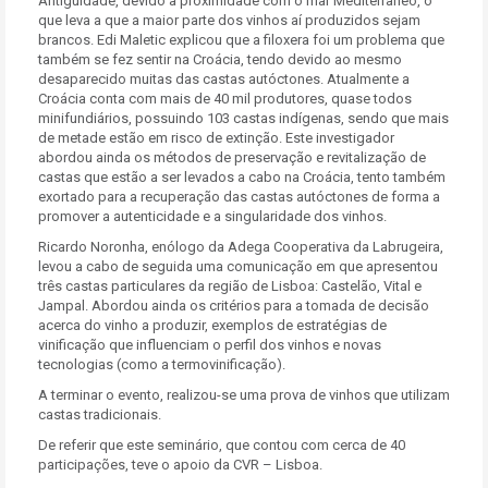
Antiguidade, devido à proximidade com o mar Mediterrâneo, o
que leva a que a maior parte dos vinhos aí produzidos sejam
brancos. Edi Maletic explicou que a filoxera foi um problema que
também se fez sentir na Croácia, tendo devido ao mesmo
desaparecido muitas das castas autóctones. Atualmente a
Croácia conta com mais de 40 mil produtores, quase todos
minifundiários, possuindo 103 castas indígenas, sendo que mais
de metade estão em risco de extinção. Este investigador
abordou ainda os métodos de preservação e revitalização de
castas que estão a ser levados a cabo na Croácia, tento também
exortado para a recuperação das castas autóctones de forma a
promover a autenticidade e a singularidade dos vinhos.
Ricardo Noronha, enólogo da Adega Cooperativa da Labrugeira,
levou a cabo de seguida uma comunicação em que apresentou
três castas particulares da região de Lisboa: Castelão, Vital e
Jampal. Abordou ainda os critérios para a tomada de decisão
acerca do vinho a produzir, exemplos de estratégias de
vinificação que influenciam o perfil dos vinhos e novas
tecnologias (como a termovinificação).
A terminar o evento, realizou-se uma prova de vinhos que utilizam
castas tradicionais.
De referir que este seminário, que contou com cerca de 40
participações, teve o apoio da CVR – Lisboa.