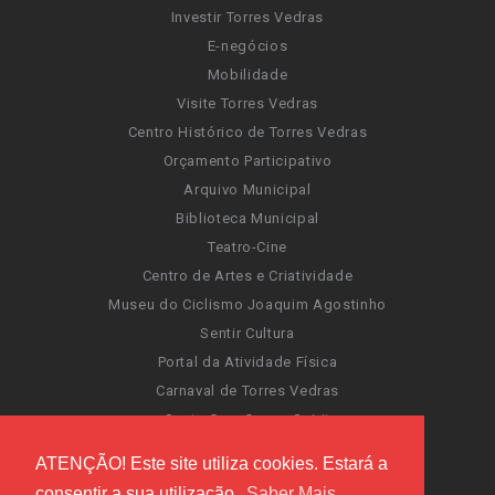
Investir Torres Vedras
E-negócios
Mobilidade
Visite Torres Vedras
Centro Histórico de Torres Vedras
Orçamento Participativo
Arquivo Municipal
Biblioteca Municipal
Teatro-Cine
Centro de Artes e Criatividade
Museu do Ciclismo Joaquim Agostinho
Sentir Cultura
Portal da Atividade Física
Carnaval de Torres Vedras
Santa Cruz Ocean Spirit
Novas Invasões
ATENÇÃO! Este site utiliza cookies. Estará a
Festas de Torres Vedras
consentir a sua utilização.
Saber Mais