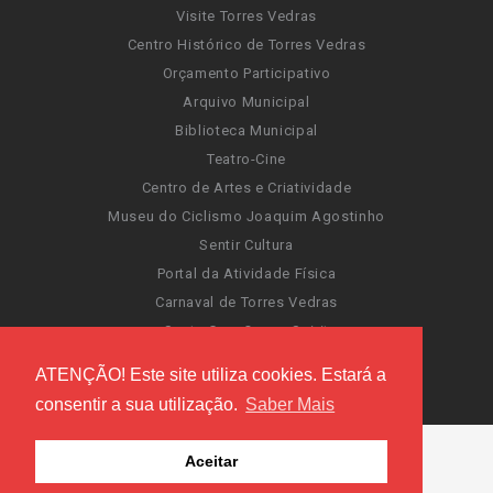
Visite Torres Vedras
Centro Histórico de Torres Vedras
Orçamento Participativo
Arquivo Municipal
Biblioteca Municipal
Teatro-Cine
Centro de Artes e Criatividade
Museu do Ciclismo Joaquim Agostinho
Sentir Cultura
Portal da Atividade Física
Carnaval de Torres Vedras
Santa Cruz Ocean Spirit
Novas Invasões
ATENÇÃO! Este site utiliza cookies. Estará a
Festas de Torres Vedras
consentir a sua utilização.
Saber Mais
Aceitar