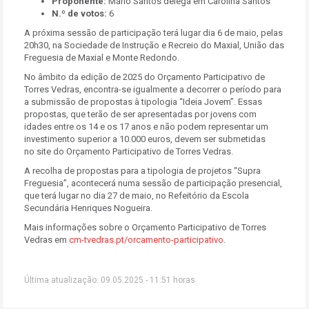
Proponente:
Mário Santos delega em Carolina Santos
N.º de votos:
6
A próxima sessão de participação terá lugar dia 6 de maio, pelas
20h30, na Sociedade de Instrução e Recreio do Maxial, União das
Freguesia de Maxial e Monte Redondo.
No âmbito da edição de 2025 do Orçamento Participativo de
Torres Vedras, encontra-se igualmente a decorrer o período para
a submissão de propostas à tipologia “Ideia Jovem”. Essas
propostas, que terão de ser apresentadas por jovens com
idades entre os 14 e os 17 anos e não podem representar um
investimento superior a 10.000 euros, devem ser submetidas
no site do Orçamento Participativo de Torres Vedras.
A recolha de propostas para a tipologia de projetos “Supra
Freguesia”, acontecerá numa sessão de participação presencial,
que terá lugar no dia 27 de maio, no Refeitório da Escola
Secundária Henriques Nogueira.
Mais informações sobre o Orçamento Participativo de Torres
Vedras em
cm-tvedras.pt/orcamento-participativo
.
Última atualização: 09.05.2025 - 11:51 horas