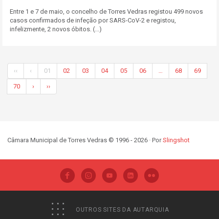
Entre 1 e 7 de maio, o concelho de Torres Vedras registou 499 novos
casos confirmados de infeção por SARS-CoV-2 e registou,
infelizmente, 2 novos óbitos. (...)
‹‹
‹
01
02
03
04
05
06
…
68
69
70
›
››
Câmara Municipal de Torres Vedras © 1996 - 2026 · Por
Slingshot
OUTROS SITES DA AUTARQUIA