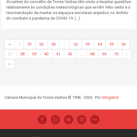
docentes do concelho de Torres Vedras têm vindo a levantar questões
relativamente às condições meteorológicas que se têm feito sentir e à
recomendação de manter os espaços escolares arejados, no âmbito
do combate à pandemia de COVID-19. (...)
‹‹
‹
01
02
03
…
32
33
34
35
36
37
38
39
40
41
42
…
68
69
70
›
››
Câmara Municipal de Torres Vedras © 1996 - 2026 · Por
Slingshot