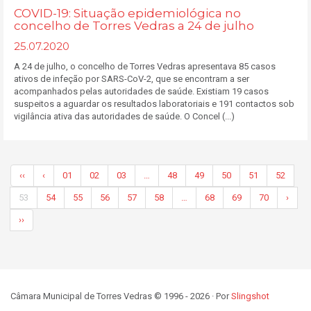
COVID-19: Situação epidemiológica no
concelho de Torres Vedras a 24 de julho
25.07.2020
A 24 de julho, o concelho de Torres Vedras apresentava 85 casos
ativos de infeção por SARS-CoV-2, que se encontram a ser
acompanhados pelas autoridades de saúde. Existiam 19 casos
suspeitos a aguardar os resultados laboratoriais e 191 contactos sob
vigilância ativa das autoridades de saúde. O Concel (...)
‹‹
‹
01
02
03
…
48
49
50
51
52
53
54
55
56
57
58
…
68
69
70
›
››
Câmara Municipal de Torres Vedras © 1996 - 2026 · Por
Slingshot