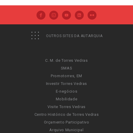
OUTROS SITES DA AUTARQUIA
C. M. de Torres Vedras
SMAS
Promotorres, EM
Investir Torres Vedras
E-negócios
Mobilidade
Visite Torres Vedras
Centro Histórico de Torres Vedras
Orçamento Participativo
Arquivo Municipal