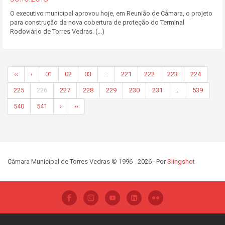
O executivo municipal aprovou hoje, em Reunião de Câmara, o projeto
para construção da nova cobertura de proteção do Terminal
Rodoviário de Torres Vedras. (...)
‹‹
‹
01
02
03
…
221
222
223
224
225
226
227
228
229
230
231
…
539
540
541
›
››
Câmara Municipal de Torres Vedras © 1996 - 2026 · Por
Slingshot