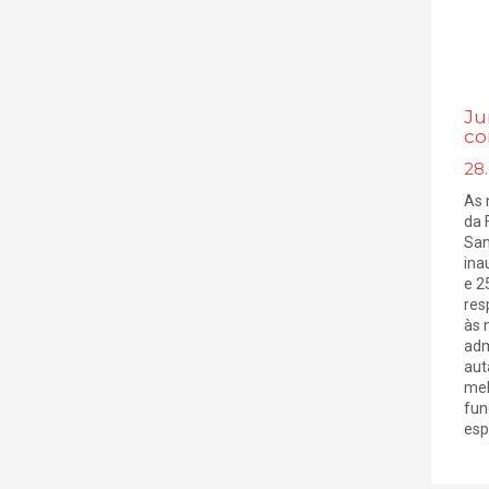
Ju
co
28
As 
da 
San
ina
e 25
res
às 
adm
aut
mel
fun
espa