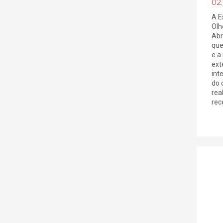
02
A E
Olh
Abr
que
e a
ext
int
do 
rea
rec