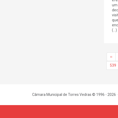
um 
dec
vis
que
enc
(...)
‹‹
539
Câmara Municipal de Torres Vedras © 1996 - 2026 ·