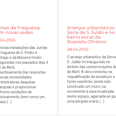
ntas de Freguesia
Arranjos urbanísticos
m novas sedes
Serra de S. Julião e no
bairro social da
.04.2005
Boavista-Olheiros
novas instalações das Juntas
28.04.2005
Freguesia de S. Pedro e
O arranjo urbanístico da Serra
tiago e da Maceira foram
S. Julião foi inaugurado no
uguradas nos passados dias 3
âmbito das comemorações d
 de Abril,
de Abril. A obra consistiu na
pectivamente.Dar respostas
requalificação do lavadouro e
novas necessidades
fonte existente, tendo sido
inistrativas daquelas
construído um muro, na
arquias e proporcionar
envolvente à casa localizada
hores condições de
neste espaço, agarrada ao qu
cionamento, bem como um
uma pérgula criará, (...)
ço (...)