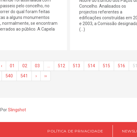
Nobre do Edifício dos Paços d
passeio pelo concelho, no
Concelho. Analisados os
orrer do qual foram feitas
projectos referentes a
itas a alguns monumentos
edificações construídas em 2
, normalmente, se encontram
e 2003, a Comissão designad
errados ao público. A Capela
(...)
‹
01
02
03
…
512
513
514
515
516
5
540
541
›
››
 Por
Slingshot
POLÍTICA DE PRIVACIDADE
NEWSL