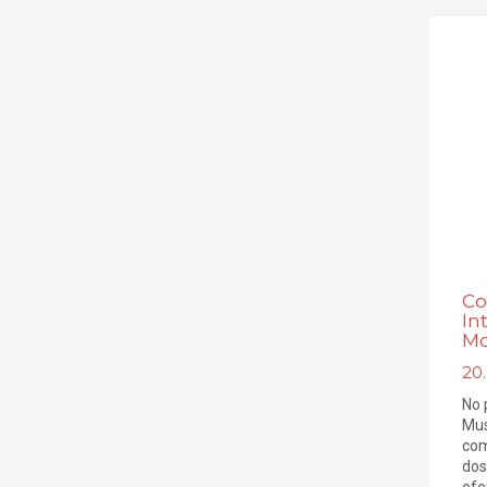
Co
In
Mo
20
No 
Mus
com
dos
efe