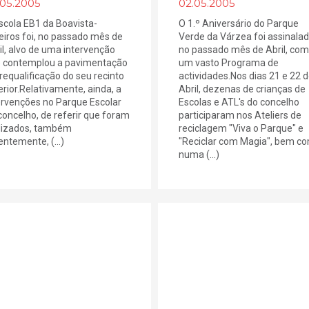
.05.2005
02.05.2005
scola EB1 da Boavista-
O 1.º Aniversário do Parque
eiros foi, no passado mês de
Verde da Várzea foi assinalad
il, alvo de uma intervenção
no passado mês de Abril, com
 contemplou a pavimentação
um vasto Programa de
 requalificação do seu recinto
actividades.Nos dias 21 e 22 
erior.Relativamente, ainda, a
Abril, dezenas de crianças de
ervenções no Parque Escolar
Escolas e ATL's do concelho
concelho, de referir que foram
participaram nos Ateliers de
lizados, também
reciclagem "Viva o Parque" e
entemente, (...)
"Reciclar com Magia", bem c
numa (...)