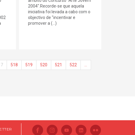
o
âmbito do Concurso "Arte Jovem
2004".Recorde-se que aquela
iniciativa foi levada a cabo com o
002
objectivo de "incentivar e
a
promover a (...)
17
518
519
520
521
522
…
ETTER