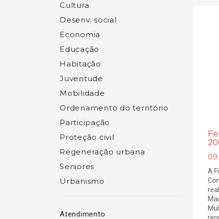
Cultura
Desenv. social
Economia
Educação
Habitação
Juventude
Mobilidade
Ordenamento do território
Participação
Fe
Proteção civil
20
Regeneração urbana
09
Seniores
A F
Urbanismo
Con
rea
Mai
Mul
Atendimento
rep