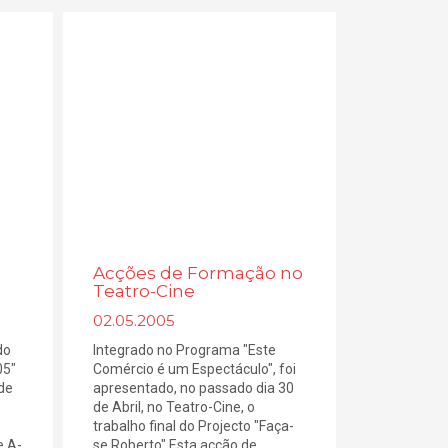
Acções de Formação no
Teatro-Cine
02.05.2005
do
Integrado no Programa "Este
05"
Comércio é um Espectáculo", foi
 de
apresentado, no passado dia 30
de Abril, no Teatro-Cine, o
trabalho final do Projecto "Faça-
e A-
se Roberto".Esta acção de