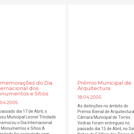
memorações do Dia
Prémio Municipal de
ternacional dos
Arquitectura
numentos e Sítios
18.04.2005
.04.2005
As distinções no âmbito do
passado dia 17 de Abril, o
Prémio Bienal de Arquitectur
eu Municipal Leonel Trindade
Câmara Municipal de Torres
emorou o Dia Internacional
Vedras foram entregues no
 Monumentos e Sítios.A
passado dia 15 de Abril, no Sa
méride foi assinalada com