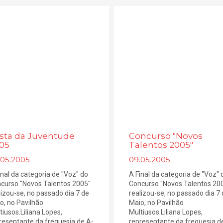
sta da Juventude
Concurso "Novos
05
Talentos 2005"
.05.2005
09.05.2005
inal da categoria de "Voz" do
A Final da categoria de "Voz" 
curso "Novos Talentos 2005"
Concurso "Novos Talentos 20
lizou-se, no passado dia 7 de
realizou-se, no passado dia 7
o, no Pavilhão
Maio, no Pavilhão
tiusos.Liliana Lopes,
Multiusos.Liliana Lopes,
resentante da freguesia de A-
representante da freguesia d