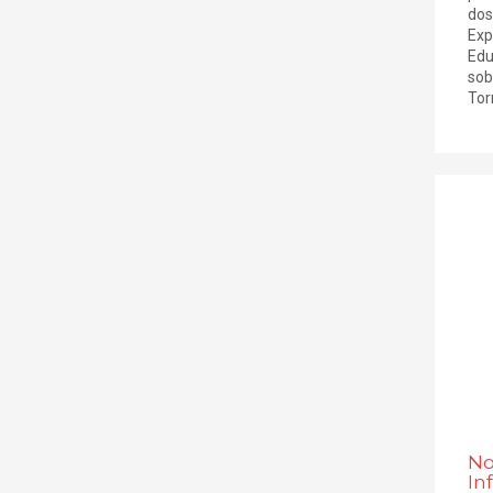
dos
Exp
Edu
sob
Torr
No
In