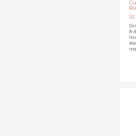
Cu
Ro
02
Os 
A-d
for
dia
res