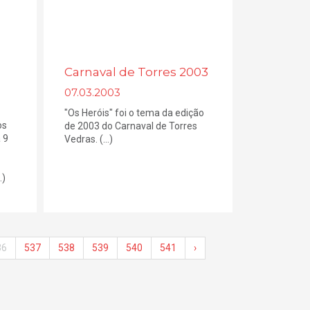
Carnaval de Torres 2003
07.03.2003
"Os Heróis" foi o tema da edição
os
de 2003 do Carnaval de Torres
 9
Vedras. (...)
.)
36
537
538
539
540
541
›