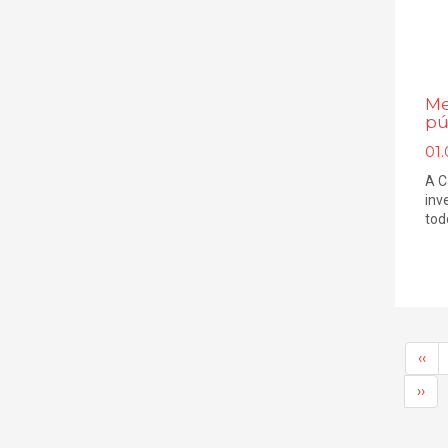
Me
pú
01
A C
inv
todo
‹‹
››