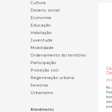
Cultura
Desenv. social
Economia
Educação
Habitação
Juventude
Mobilidade
Ordenamento do território
Participação
Ca
Proteção civil
De
Regeneração urbana
01
Seniores
No 
Urbanismo
Pes
Ins
est
jove
Atendimento