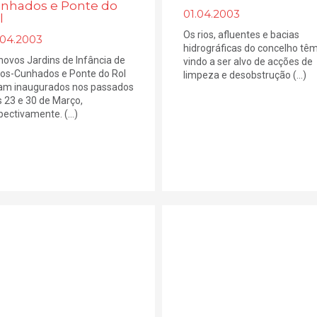
nhados e Ponte do
01.04.2003
l
Os rios, afluentes e bacias
.04.2003
hidrográficas do concelho tê
novos Jardins de Infância de
vindo a ser alvo de acções de
os-Cunhados e Ponte do Rol
limpeza e desobstrução (...)
am inaugurados nos passados
s 23 e 30 de Março,
pectivamente. (...)