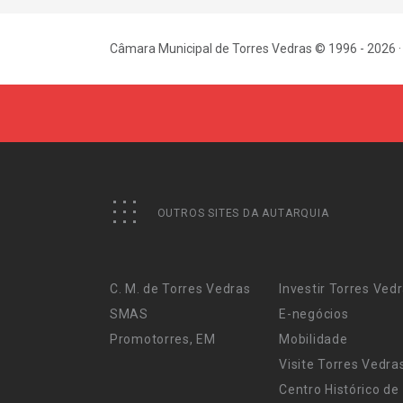
Câmara Municipal de Torres Vedras © 1996 - 2026 ·
OUTROS SITES DA AUTARQUIA
C. M. de Torres Vedras
Investir Torres Ved
SMAS
E-negócios
Promotorres, EM
Mobilidade
Visite Torres Vedra
Centro Histórico de