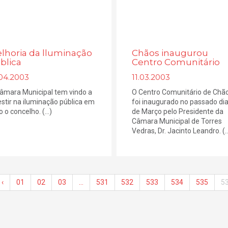
lhoria da lluminação
Chãos inaugurou
blica
Centro Comunitário
.04.2003
11.03.2003
âmara Municipal tem vindo a
O Centro Comunitário de Chã
estir na iluminação pública em
foi inaugurado no passado dia
 o concelho. (...)
de Março pelo Presidente da
Câmara Municipal de Torres
Vedras, Dr. Jacinto Leandro. (..
‹
01
02
03
…
531
532
533
534
535
5