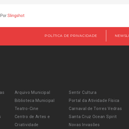
 Por
Slingshot
POLÍTICA DE PRIVACIDADE
NEWSL
ras
Arquivo Municipal
Sentir Cultura
Biblioteca Municipal
Portal da Atividade Física
Teatro-Cine
Carnaval de Torres Vedras
s
Centro de Artes e
Santa Cruz Ocean Spirit
Criatividade
Novas Invasões