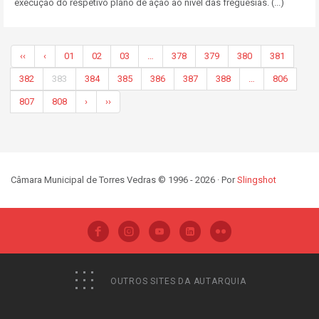
execução do respetivo plano de ação ao nível das freguesias. (...)
‹‹
‹
01
02
03
…
378
379
380
381
382
383
384
385
386
387
388
…
806
807
808
›
››
Câmara Municipal de Torres Vedras © 1996 - 2026 · Por
Slingshot
OUTROS SITES DA AUTARQUIA