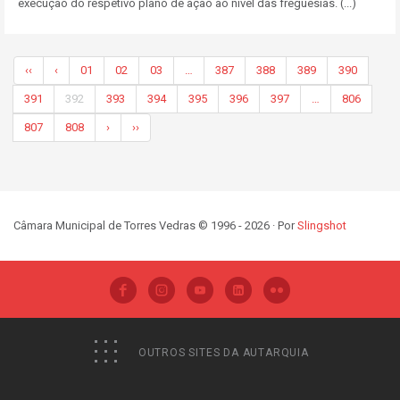
execução do respetivo plano de ação ao nível das freguesias. (...)
‹‹
‹
01
02
03
…
387
388
389
390
391
392
393
394
395
396
397
…
806
807
808
›
››
Câmara Municipal de Torres Vedras © 1996 - 2026 · Por
Slingshot
OUTROS SITES DA AUTARQUIA