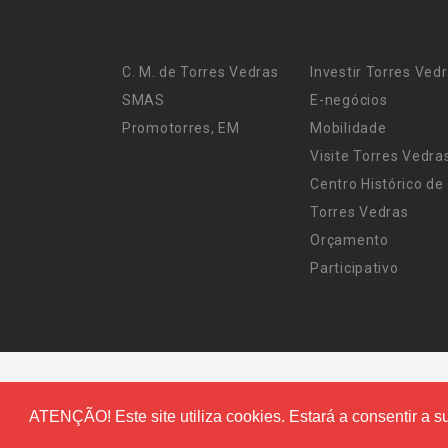
C. M. de Torres Vedras
Investir Torres Ved
SMAS
E-negócios
Promotorres, EM
Mobilidade
Visite Torres Vedra
Centro Histórico de
Torres Vedras
Orçamento
Participativo
ATENÇÃO! Este site utiliza cookies. Estará a consentir a su