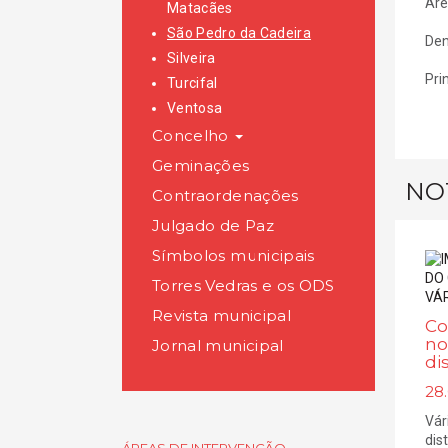
Áre
Matacães
São Pedro da Cadeira
Den
Silveira
Pri
Turcifal
Ventosa
Concelho
Geminações
NO
Contraordenações
Julgado de Paz
Símbolos municipais
Torres Vedras e os ODS
Revista municipal
Co
no
Jornal municipal
di
28.
Vár
dis