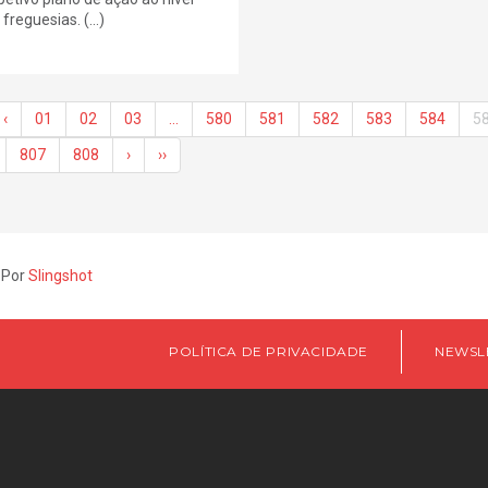
freguesias. (...)
‹
01
02
03
…
580
581
582
583
584
5
807
808
›
››
 Por
Slingshot
POLÍTICA DE PRIVACIDADE
NEWSL