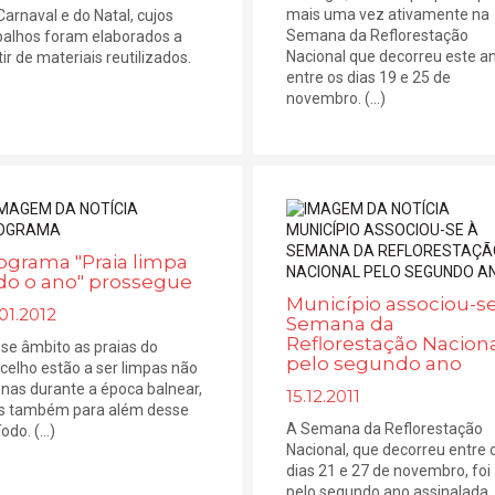
mais uma vez ativamente na
Carnaval e do Natal, cujos
Semana da Reflorestação
balhos foram elaborados a
Nacional que decorreu este a
tir de materiais reutilizados.
entre os dias 19 e 25 de
novembro. (...)
ograma "Praia limpa
do o ano" prossegue
Município associou-se
01.2012
Semana da
Reflorestação Nacion
se âmbito as praias do
pelo segundo ano
celho estão a ser limpas não
nas durante a época balnear,
15.12.2011
 também para além desse
A Semana da Reflorestação
odo. (...)
Nacional, que decorreu entre 
dias 21 e 27 de novembro, foi
pelo segundo ano assinalada