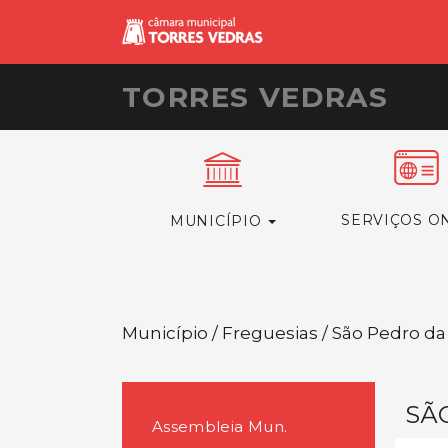
TORRES VEDRAS
SERVIÇOS O
MUNICÍPIO
Município / Freguesias / São Pedro da
SÃ
Assembleia Mun.