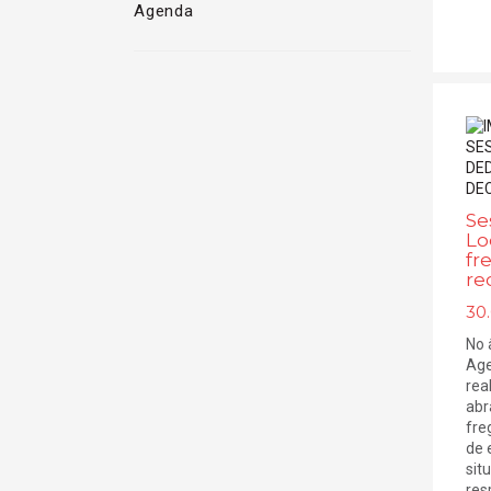
Agenda
Se
Lo
fr
re
30.
No 
Age
rea
abr
fre
de 
sit
res