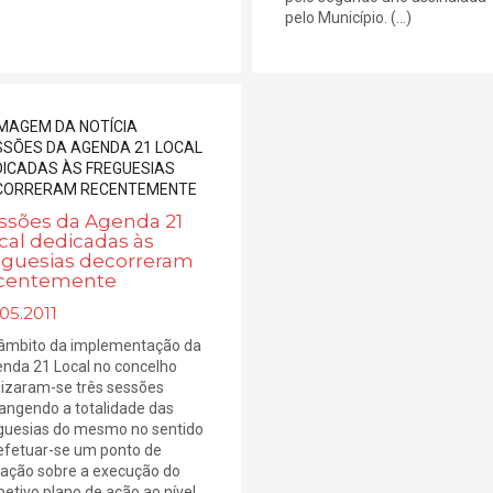
pelo Município. (...)
ssões da Agenda 21
cal dedicadas às
eguesias decorreram
centemente
05.2011
âmbito da implementação da
nda 21 Local no concelho
lizaram-se três sessões
angendo a totalidade das
guesias do mesmo no sentido
efetuar-se um ponto de
uação sobre a execução do
petivo plano de ação ao nível