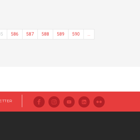
85
586
587
588
589
590
…
ETTER