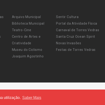
ras
Arquivo Municipal
Sentir Cultura
Biblioteca Municipal
Portal da Atividade Física
Teatro-Cine
Carnaval de Torres Vedras
s
Centro de Artes e
Santa Cruz Ocean Spirit
Criatividade
Novas Invasões
Museu do Ciclismo
Festas de Torres Vedras
Joaquim Agostinho
a utilização.
Saber Mais