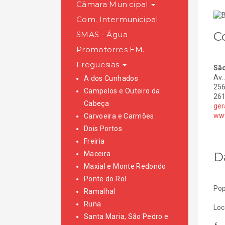
Câmara Municipal
Com. Intermunicipal
C
SMAS - Água
Promotorres EM.
Freguesias
São
Av.
A dos Cunhados
256
Campelos e Outeiro da
261
Cabeça
ger
www
Carvoeira e Carmões
Dois Portos
Freiria
D
Maceira
Maxial e Monte Redondo
Ponte do Rol
Pop
Ramalhal
Runa
Loc
Santa Maria, São Pedro e