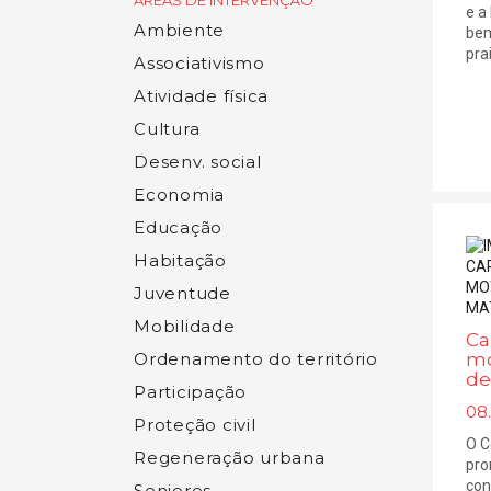
ÁREAS DE INTERVENÇÃO
e a
Ambiente
bem
pra
Associativismo
Atividade física
Cultura
Desenv. social
Economia
Educação
Habitação
Juventude
Mobilidade
Ca
mo
Ordenamento do território
de
Participação
08
Proteção civil
O C
Regeneração urbana
pro
con
Seniores