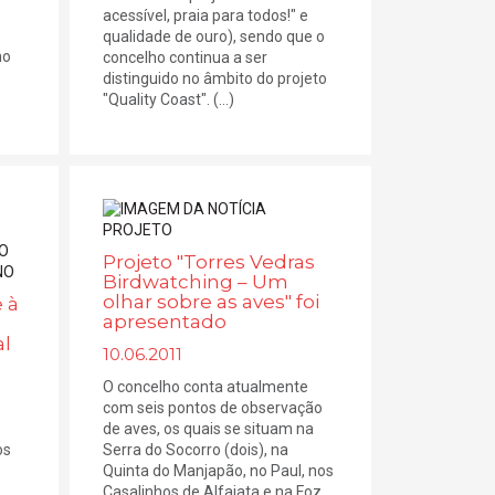
acessível, praia para todos!" e
qualidade de ouro), sendo que o
no
concelho continua a ser
distinguido no âmbito do projeto
"Quality Coast". (...)
Projeto "Torres Vedras
Birdwatching – Um
olhar sobre as aves" foi
 à
apresentado
al
10.06.2011
O concelho conta atualmente
com seis pontos de observação
de aves, os quais se situam na
os
Serra do Socorro (dois), na
Quinta do Manjapão, no Paul, nos
Casalinhos de Alfaiata e na Foz