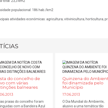
a total: 23,3 km2
sidade populacional: 186 hab./km2
ncipais atividades económicas: agricultura; vitivinicultura; horticultura; p
TÍCIAS
sta do concelho de
Quinzena do Ambien
vo com várias
foi dinamizada pelo
stinções balneares
Município
06.2013
17.06.2013
ias praias do concelho foram
O Dia Mundial do Ambiente,
tinguidas com a Bandeira Azul
alusivo a uma temática tão