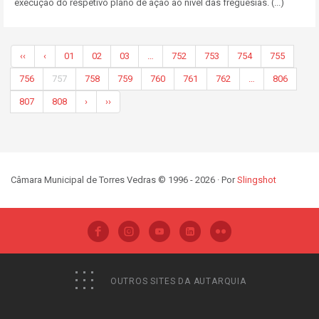
execução do respetivo plano de ação ao nível das freguesias. (...)
‹‹
‹
01
02
03
…
752
753
754
755
756
757
758
759
760
761
762
…
806
807
808
›
››
Câmara Municipal de Torres Vedras © 1996 - 2026 · Por
Slingshot
OUTROS SITES DA AUTARQUIA