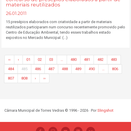
materiais reutilizados
26.01.2011
15 presépios elaborados com criatividade a partir de materiais
reutilizados participaram num concurso recentemente promovido pelo
Centro de Educação Ambiental, tendo esses trabalhos estado
expostos no Mercado Municipal. (...)
‹‹
‹
01
02
03
…
480
481
482
483
484
485
486
487
488
489
490
…
806
807
808
›
››
Câmara Municipal de Torres Vedras © 1996 - 2026 · Por
Slingshot