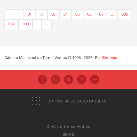
‹‹
‹
01
02
03
04
05
06
07
…
806
807
808
›
››
Câmara Municipal de Torres Vedras © 1996 - 2026 · Por
Slingshot
OUTROS SITES DA AUTARQUIA
C. M. de Torres Vedras
SMAS