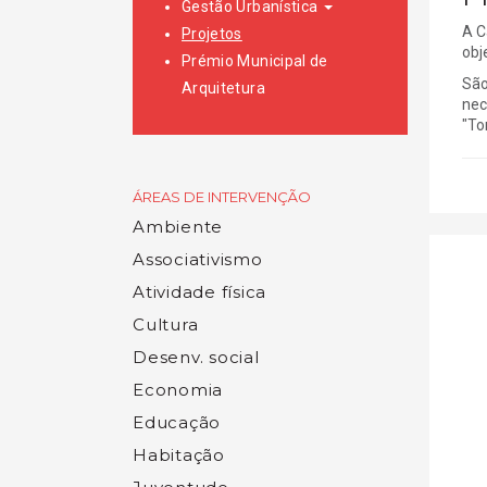
Gestão Urbanística
A C
Projetos
obj
Prémio Municipal de
São
Arquitetura
nec
"To
ÁREAS DE INTERVENÇÃO
Ambiente
Associativismo
Atividade física
Cultura
Desenv. social
Economia
Educação
Habitação