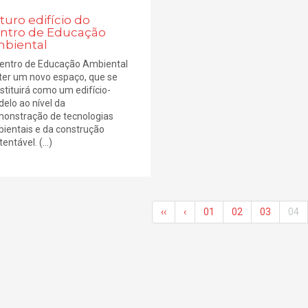
turo edifício do
ntro de Educação
biental
entro de Educação Ambiental
 ter um novo espaço, que se
stituirá como um edifício-
elo ao nível da
onstração de tecnologias
ientais e da construção
entável. (...)
‹‹
‹
01
02
03
04