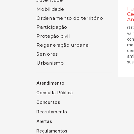
Juventude
Fu
Mobilidade
Ce
Ordenamento do território
Am
Participação
O C
vai
Proteção civil
con
Regeneração urbana
mod
dem
Seniores
amb
sust
Urbanismo
Atendimento
Consulta Pública
Concursos
Recrutamento
Alertas
Regulamentos