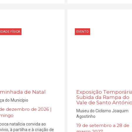
IDADE FÍSICA
EVENTO
minhada de Natal
Exposição Temporária
Subida da Rampa do
ça do Município
Vale de Santo Antóni
 de dezembro de 2026 |
Museu do Ciclismo Joaquim
mingo
Agostinho
poca natalícia convida ao
19 de setembro a 28 de
vívio, à partilha e à criação de
março 2027