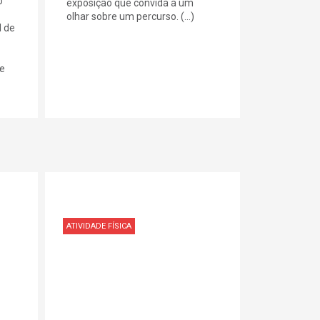
o
exposição que convida a um
olhar sobre um percurso. (...)
l de
ue
ATIVIDADE FÍSICA