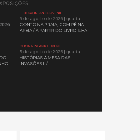
XPOSIÇÕES
LEITURA INFANTOJUVENIL
5 de agosto de 2026 | quarta
2026
CONTO NA PRAIA, COM PÉ NA
AREIA / A PARTIR DO LIVRO ILHA
OFICINA INFANTOJUVENIL
5 de agosto de 2026 | quarta
 DO
HISTÓRIAS À MESA DAS
INHO
INVASÕES II /