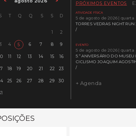
<
agosto 2026
>
PRÓXIMOS EVENTOS
E
ATIVIDADE FÍSICA
S
T
Q
Q
S
S
D
5 de agosto de 2026 | quarta
TORRES VEDRAS NIGHT RUN 
/
1
2
3
4
6
7
8
9
5
EVENTO
5 de agosto de 2026 | quarta
5.º ANIVERSÁRIO DO MUSEU
10
11
12
13
14
15
16
CICLISMO JOAQUIM AGOST
/
17
18
19
20
21
22
23
24
25
26
27
28
29
30
+ Agenda
31
POSIÇÕES