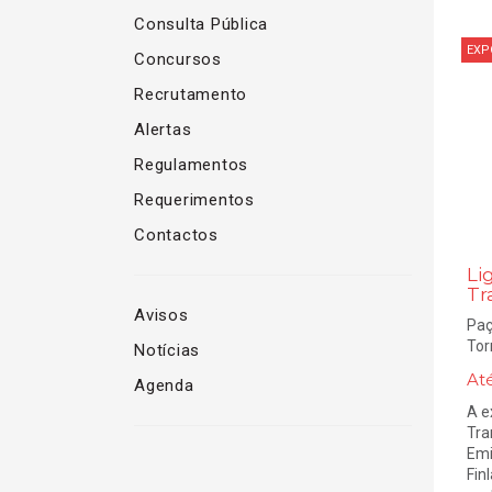
Consulta Pública
EXP
Concursos
Recrutamento
Alertas
Regulamentos
Requerimentos
Contactos
Li
Tr
Avisos
Paç
Tor
Notícias
At
Agenda
A e
Tra
Emi
Fin