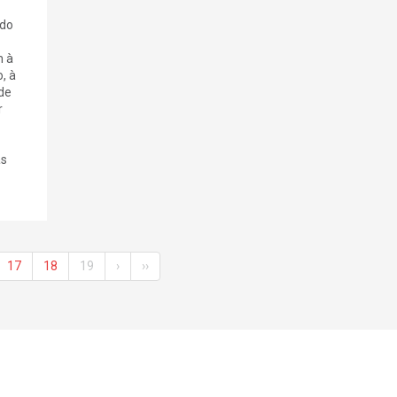
 do
 à
, à
de
r
as
17
18
19
›
››