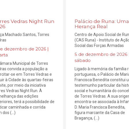
rres Vedras Night Run
Palácio de Runa: Uma
26
Herança Real
ça Machado Santos, Torres
​Centro de Apoio Social de Ru
ras
(CAS Runa) - Instituto de Açã
Social das Forças Armadas
de dezembro de 2026 |
5 de dezembro de 2026 
arta
sábado
âmara Municipal de Torres
ras convida a população a
Ligado à memória da família r
rcitar-se em Torres Vedras e
portuguesa, o Palácio de Mari
ruir à Cidade às quartas-feiras
Francisca Benedita constitui 
ite, por meio da iniciativa
testemunho particular da hist
res Vedras Night Run. À
social e humanitária do conce
elhança das edições
de Torres Vedras. A sua orig
eriores, terá a possibilidade de
encontra-se associada à Infa
ticar caminhada e corrida
D. Maria Francisca Benedita,
 dos (...)
figura marcante da Casa de
Bragança, (...)