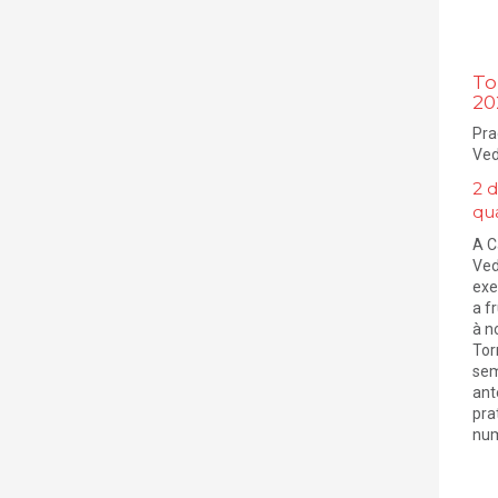
To
20
Pra
Ved
2 
qu
A C
Ved
exe
a f
à no
Tor
sem
ant
pra
num