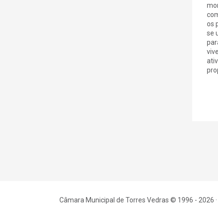
mom
com
os 
se 
par
viv
ati
pro
Câmara Municipal de Torres Vedras © 1996 - 2026 ·