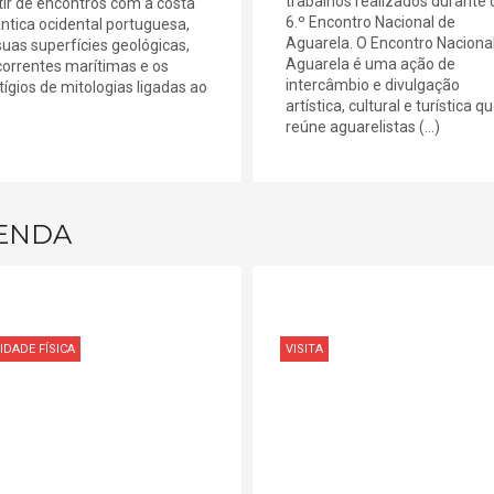
trabalhos realizados durante 
tir de encontros com a costa
6.º Encontro Nacional de
ântica ocidental portuguesa,
Aguarela. O Encontro Naciona
suas superfícies geológicas,
Aguarela é uma ação de
correntes marítimas e os
intercâmbio e divulgação
tígios de mitologias ligadas ao
artística, cultural e turística q
reúne aguarelistas (...)
ENDA
IDADE FÍSICA
VISITA