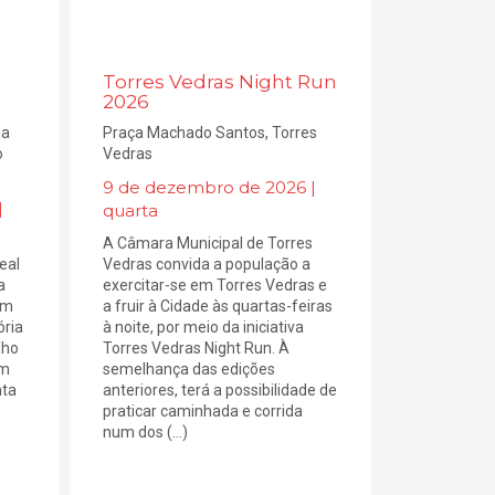
Torres Vedras Night Run
2026
na
Praça Machado Santos, Torres
o
Vedras
9 de dezembro de 2026 |
|
quarta
A Câmara Municipal de Torres
eal
Vedras convida a população a
a
exercitar-se em Torres Vedras e
um
a fruir à Cidade às quartas-feiras
ória
à noite, por meio da iniciativa
lho
Torres Vedras Night Run. À
em
semelhança das edições
nta
anteriores, terá a possibilidade de
praticar caminhada e corrida
num dos (...)