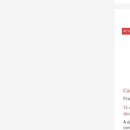
ATIV
Ca
Pra
13
do
A é
con