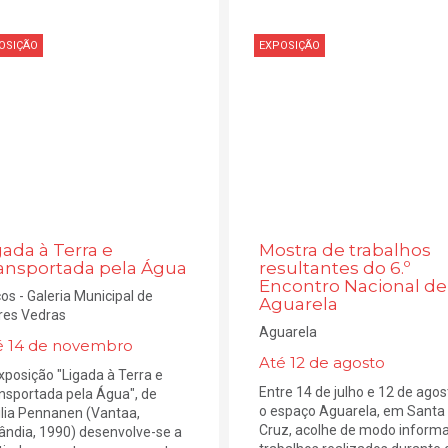
OSIÇÃO
EXPOSIÇÃO
gada à Terra e
Mostra de trabalhos
ansportada pela Água
resultantes do 6.º
Encontro Nacional de
os - Galeria Municipal de
Aguarela
res Vedras
Aguarela
é 14 de novembro
Até 12 de agosto
xposição "Ligada à Terra e
Entre 14 de julho e 12 de agos
nsportada pela Água", de
o espaço Aguarela, em Santa
lia Pennanen (Vantaa,
Cruz, acolhe de modo informa
lândia, 1990) desenvolve-se a