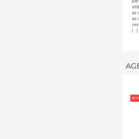
par
atl
as 
as 
ves
(...)
AG
ATIV