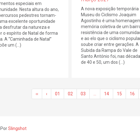
entos especiais em
A nova exposição temporária
unidade. Nesta altura do ano,
Museu do Ciclismo Joaquim
percursos pedestres tornam-
Agostinho é uma homenagem
uma excelente oportunidade
memória coletiva de um bairro
a desfrutar da natureza e
resistência de uma comunida
er o espírito de Natal de forma
e ao elo que o ciclismo popula
va. A “Caminhada de Natal”
soube criar entre gerações. A
põe um (...)
Subida da Rampa do Vale de
Santo António foi, nas décad
de 40 e 50, um dos (...)
‹‹
‹
01
02
03
…
14
15
16
 Por
Slingshot