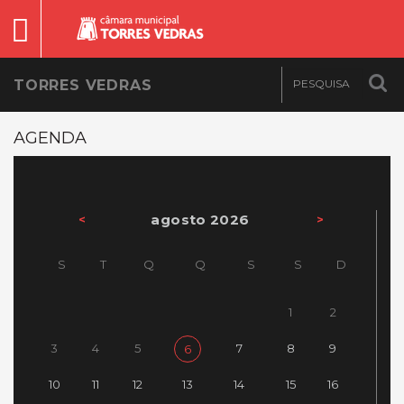
TORRES VEDRAS
AGENDA
agosto 2026
<
>
S
T
Q
Q
S
S
D
1
2
3
4
5
7
8
9
6
10
11
12
13
14
15
16