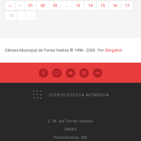
‹‹
‹
01
02
03
…
13
14
15
16
17
18
›
››
Câmara Municipal de Torres Vedras © 1996 - 2026 · Por
Slingshot
OUTROS SITES DA AUTARQUIA
C. M. de Torres Vedras
SMAS
Promotorres, EM