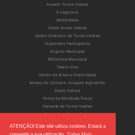
Investir Torres Vedras
E-negócios
Mobilidade
Visite Torres Vedras
Centro Histórico de Torres Vedras
Orçamento Participativo
Arquivo Municipal
Biblioteca Municipal
Teatro-Cine
Centro de Artes e Criatividade
Museu do Ciclismo Joaquim Agostinho
Sentir Cultura
Portal da Atividade Física
Carnaval de Torres Vedras
Santa Cruz Ocean Spirit
Novas Invasões
ATENÇÃO! Este site utiliza cookies. Estará a
Festas de Torres Vedras
consentir a sua utilização.
Saber Mais