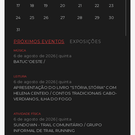
17
18
19
20
21
22
23
24
25
26
27
28
29
30
31
PRÓXIMOS EVENTOS
EXPOSIÇÕES
MÚSICA
6 de agosto de 2026 | quinta
BATUC'OESTE /
LEITURA
6 de agosto de 2026 | quinta
APRESENTAÇÃO DO LIVRO "STÓRIA,STÓRIA" COM
HELENA CENTEIO / CONTOS TRADICIONAIS CABO-
VERDIANOS, ILHA DO FOGO
ATIVIDADE FÍSICA
6 de agosto de 2026 | quinta
SUNDOWN - TRAIL COMUNITÁRIO / GRUPO
INFORMAL DE TRAIL RUNNING