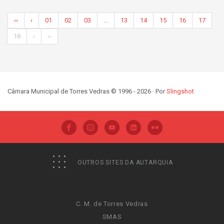
‹‹
‹
01
02
03
…
13
14
15
16
17
18
›
››
Câmara Municipal de Torres Vedras © 1996 - 2026 · Por
Slingshot
OUTROS SITES DA AUTARQUIA
C. M. de Torres Vedras
SMAS