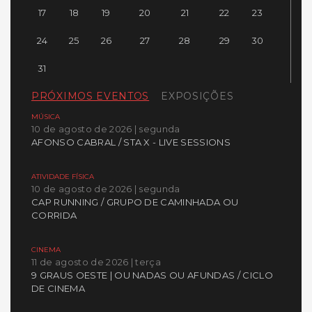
17
18
19
20
21
22
23
24
25
26
27
28
29
30
31
PRÓXIMOS EVENTOS
EXPOSIÇÕES
MÚSICA
10 de agosto de 2026 | segunda
AFONSO CABRAL / STA X - LIVE SESSIONS
ATIVIDADE FÍSICA
10 de agosto de 2026 | segunda
CAP RUNNING / GRUPO DE CAMINHADA OU
CORRIDA
CINEMA
11 de agosto de 2026 | terça
9 GRAUS OESTE | OU NADAS OU AFUNDAS / CICLO
DE CINEMA