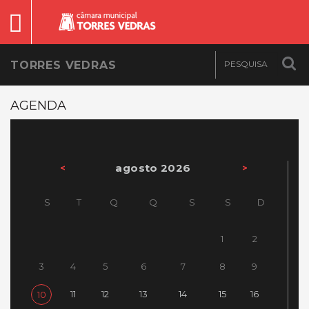
TORRES VEDRAS
AGENDA
agosto 2026
<
>
S
T
Q
Q
S
S
D
1
2
3
4
5
6
7
8
9
11
12
13
14
15
16
10