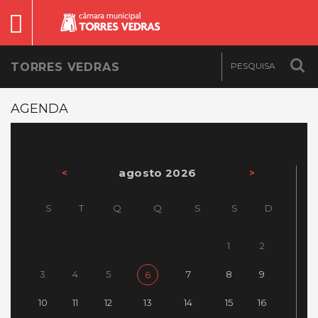
TORRES VEDRAS
AGENDA
agosto 2026
<
>
S
T
Q
Q
S
S
D
1
2
3
4
5
7
8
9
6
10
11
12
13
14
15
16