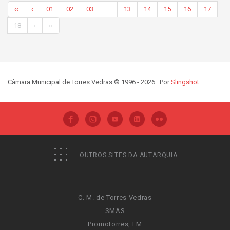
‹‹
‹
01
02
03
…
13
14
15
16
17
18
›
››
Câmara Municipal de Torres Vedras © 1996 - 2026 · Por
Slingshot
OUTROS SITES DA AUTARQUIA
C. M. de Torres Vedras
SMAS
Promotorres, EM