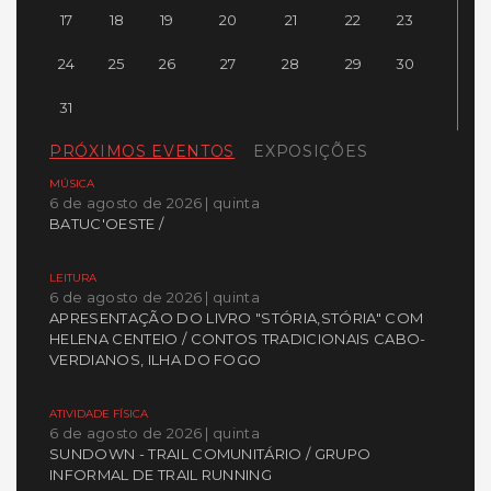
17
18
19
20
21
22
23
24
25
26
27
28
29
30
31
PRÓXIMOS EVENTOS
EXPOSIÇÕES
MÚSICA
6 de agosto de 2026 | quinta
BATUC'OESTE /
LEITURA
6 de agosto de 2026 | quinta
APRESENTAÇÃO DO LIVRO "STÓRIA,STÓRIA" COM
HELENA CENTEIO / CONTOS TRADICIONAIS CABO-
VERDIANOS, ILHA DO FOGO
ATIVIDADE FÍSICA
6 de agosto de 2026 | quinta
SUNDOWN - TRAIL COMUNITÁRIO / GRUPO
INFORMAL DE TRAIL RUNNING