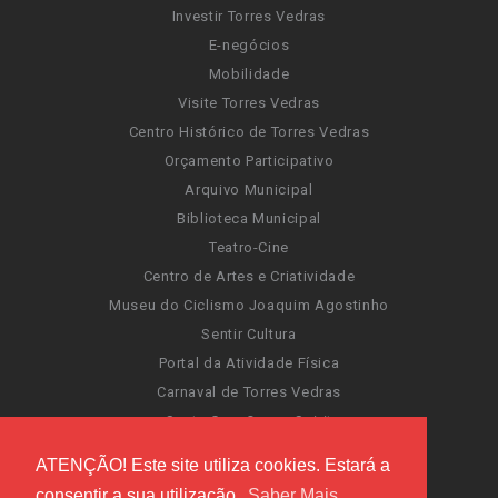
Investir Torres Vedras
E-negócios
Mobilidade
Visite Torres Vedras
Centro Histórico de Torres Vedras
Orçamento Participativo
Arquivo Municipal
Biblioteca Municipal
Teatro-Cine
Centro de Artes e Criatividade
Museu do Ciclismo Joaquim Agostinho
Sentir Cultura
Portal da Atividade Física
Carnaval de Torres Vedras
Santa Cruz Ocean Spirit
Novas Invasões
ATENÇÃO! Este site utiliza cookies. Estará a
Festas de Torres Vedras
consentir a sua utilização.
Saber Mais