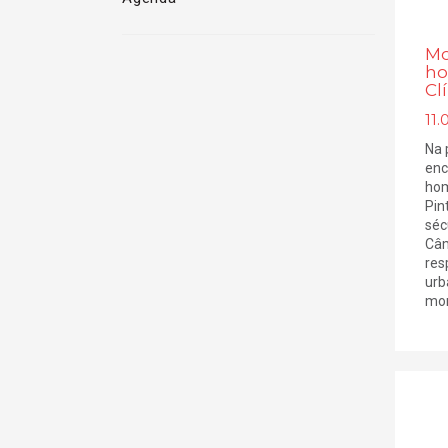
Mo
ho
Cl
11.
Na 
enc
hom
Pin
séc
Câm
res
urb
mon