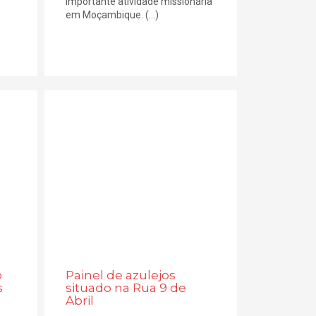
importante atividade missionária
em Moçambique. (...)
o
Painel de azulejos
s
situado na Rua 9 de
Abril