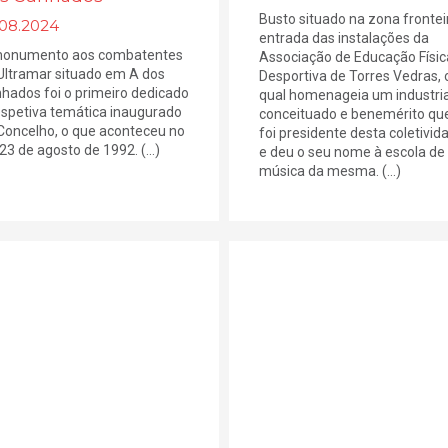
Busto situado na zona frontei
.08.2024
entrada das instalações da
onumento aos combatentes
Associação de Educação Físic
Ultramar situado em A dos
Desportiva de Torres Vedras, 
hados foi o primeiro dedicado
qual homenageia um industria
espetiva temática inaugurado
conceituado e benemérito qu
Concelho, o que aconteceu no
foi presidente desta coletivid
 23 de agosto de 1992. (...)
e deu o seu nome à escola de
música da mesma. (...)