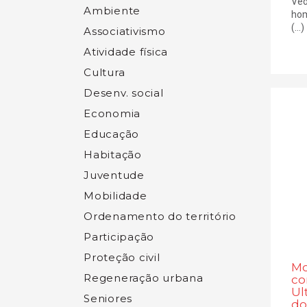
Ved
Ambiente
hom
(...)
Associativismo
Atividade física
Cultura
Desenv. social
Economia
Educação
Habitação
Juventude
Mobilidade
Ordenamento do território
Participação
Proteção civil
Mo
Regeneração urbana
co
Ul
Seniores
do