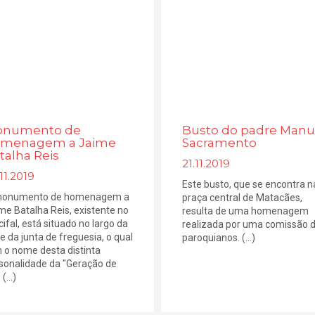
numento de
Busto do padre Manu
menagem a Jaime
Sacramento
talha Reis
21.11.2019
11.2019
Este busto, que se encontra n
monumento de homenagem a
praça central de Matacães,
me Batalha Reis, existente no
resulta de uma homenagem
cifal, está situado no largo da
realizada por uma comissão 
e da junta de freguesia, o qual
paroquianos. (...)
 o nome desta distinta
sonalidade da "Geração de
(...)