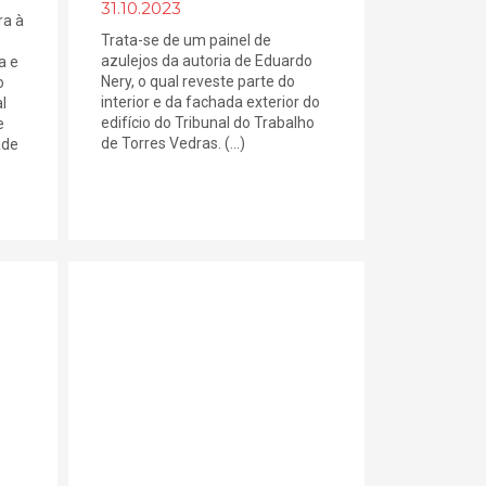
31.10.2023
ra à
Trata-se de um painel de
azulejos da autoria de Eduardo
a e
Nery, o qual reveste parte do
o
interior e da fachada exterior do
l
edifício do Tribunal do Trabalho
e
de Torres Vedras. (...)
ade