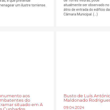
de Torres Vedras, pode
ras, e que pretende
atualmente ser observado no
enagear um ilustre torriense.
átrio de entrada do edifício da
Câmara Municipal. (...)
numento aos
Busto de Luís Antóni
mbatentes do
Maldonado Rodrigue
tramar situado em A
09.04.2024
s Cunhados