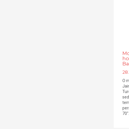
Mo
ho
Ba
28.
O 
Jai
Tur
sed
tem
per
70". 