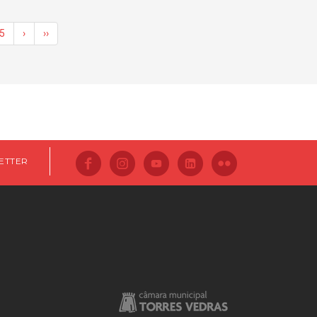
5
›
››
ETTER