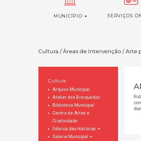
SERVIÇOS O
MUNICÍPIO
Cultura / Áreas de Intervenção / Arte 
Cultura
A
Arquivo Municipal
Rub
Atelier dos Brinquedos
con
Biblioteca Municipal
dia
Centro de Artes e
Criatividade
Fábrica das Histórias
Galeria Municipal