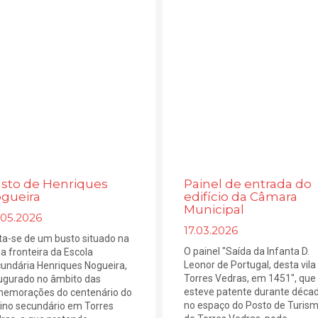
sto de Henriques
Painel de entrada do
gueira
edifício da Câmara
Municipal
.05.2026
17.03.2026
ta-se de um busto situado na
O painel "Saída da Infanta D.
a fronteira da Escola
Leonor de Portugal, desta vila
undária Henriques Nogueira,
Torres Vedras, em 1451", que
ugurado no âmbito das
esteve patente durante déca
emorações do centenário do
no espaço do Posto de Turis
ino secundário em Torres