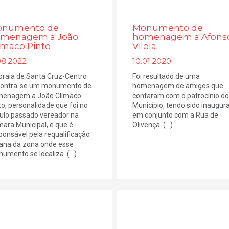
numento de
Monumento de
menagem a João
homenagem a Afons
ímaco Pinto
Vilela
08.2022
10.01.2020
praia de Santa Cruz-Centro
Foi resultado de uma
ontra-se um monumento de
homenagem de amigos que
enagem a João Clímaco
contaram com o patrocínio do
to, personalidade que foi no
Município, tendo sido inaugur
ulo passado vereador na
em conjunto com a Rua de
ara Municipal, e que é
Olivença. (...)
ponsável pela requalificação
ana da zona onde esse
umento se localiza. (...)