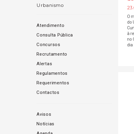
Urbanismo
23
O m
do 
Atendimento
Cun
à r
Consulta Pública
no 
Concursos
dia
Recrutamento
Alertas
Regulamentos
Requerimentos
Contactos
Avisos
Notícias
Agenda