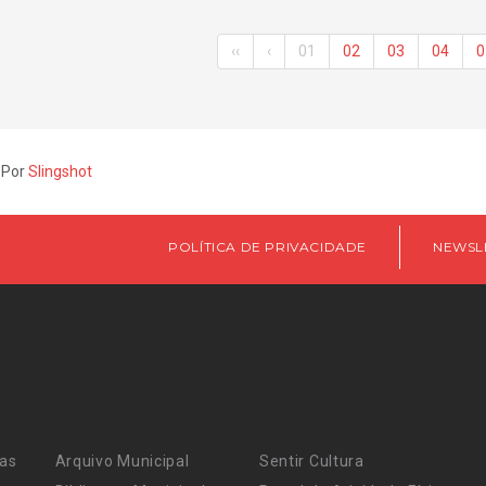
‹‹
‹
01
02
03
04
0
 Por
Slingshot
POLÍTICA DE PRIVACIDADE
NEWSL
ras
Arquivo Municipal
Sentir Cultura