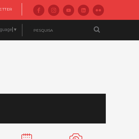
ETTER
nguage
▼