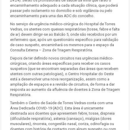
24 24). Serão os profissionais de saúde da linha que farão o
encaminhamento adequado a cada situação clínica, que poderá
passar pelo isolamento no domicílio e sob vigilância ou pelo
encaminhamento para uma das ADC do concelho.
No serviço de urgência médico-cirúrgica do Hospital de Torres
Vedras, os utentes com queixas respiratórias (tosse, febre e falta
de ar) devem dirigir-se ao Balcão 5, onde são recebidos por um
enfermeiro que, após um questionário específico para validação
de caso suspeito, encaminhará os mesmos para o espaço da
Consulta Externa – Zona de Triagem Respiratória.
Depois de ter definido novos circuitos nas urgências médico-
cirúrgicas, criando áreas específicas para receber os casos
suspeitos (que se encontram separadas das áreas que recebem
utentes com outras patologias), o Centro Hospitalar do Oeste
está a desenvolver uma nova reorganização, assim como a
ampliação de espaços e a revisão de circuitos, de forma a dar
resposta ao aumento da afluência de doentes à Zona de Triagem
Respiratória.
Também o Centro de Saúde de Torres Vedras conta com uma
Área Dedicada COVID-19 (ADC). Esta área é unicamente
destinada aos doentes que apresentem febre, tosse, dispneia
(dificuldade respiratória), astenia (cansaço), mialgias (dores
musculares), rinorreia, congestão nasal, coriza, odinofagia ou
doentes com história de contacto com algum suspeito ou com