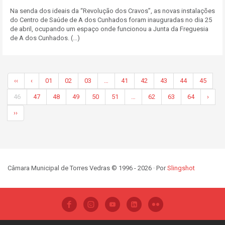
Na senda dos ideais da “Revolução dos Cravos”, as novas instalações
do Centro de Saúde de A dos Cunhados foram inauguradas no dia 25
de abril, ocupando um espaço onde funcionou a Junta da Freguesia
de A dos Cunhados. (...)
‹‹
‹
01
02
03
…
41
42
43
44
45
46
47
48
49
50
51
…
62
63
64
›
››
Câmara Municipal de Torres Vedras © 1996 - 2026 · Por
Slingshot