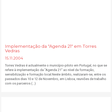
Implementação da "Agenda 21" em Torres
Vedras
15.11.2004
Torres Vedras é actualmente o município-piloto em Portugal, no que se
refere à implementação da "Agenda 21" ao nível da formação,
sensibilização e formação local.Neste âmbito, realizaram-se, entre os
passados dias 10 e 12 de Novembro, em Lisboa, reuniões de trabalho
com os parceiros (...)