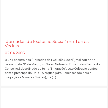
"Jornadas de Exclusão Social" em Torres
Vedras
02.04.2005
O 2.º Encontro das "Jornadas de Exclusão Social", realizou-se no
passado dia 31 de Março, no Salão Nobre do Edifício dos Paços do
Concelho.Subordinado ao tema "Imigração", este Colóquio contou
com a presença do Dr. Rui Marques (Alto Comissariado para a
Imigração e Minorias Étnicas), da (...)