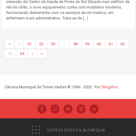
extensão do Centro de Saúde de Ponte do Rol.Situado num edifício de
rés-do-chão, o novo equipamento conta com mobiliário moderno,
funcionando diariamente com os serviços de um médico, um
enfermeiro e um administrativo. Trata-se de (...)
‹‹
‹
01
02
03
…
58
59
60
61
62
63
64
›
››
Câmara Municipal de Torres Vedras © 1996 - 2026 · Por
Slingshot
OUTROS SITES DA AUTARQUIA