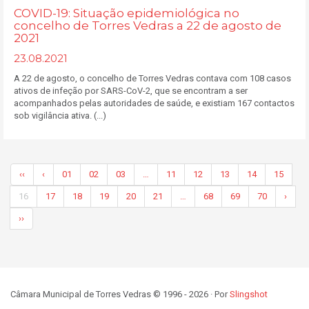
COVID-19: Situação epidemiológica no
concelho de Torres Vedras a 22 de agosto de
2021
23.08.2021
A 22 de agosto, o concelho de Torres Vedras contava com 108 casos
ativos de infeção por SARS-CoV-2, que se encontram a ser
acompanhados pelas autoridades de saúde, e existiam 167 contactos
sob vigilância ativa. (...)
‹‹
‹
01
02
03
…
11
12
13
14
15
16
17
18
19
20
21
…
68
69
70
›
››
Câmara Municipal de Torres Vedras © 1996 - 2026 · Por
Slingshot