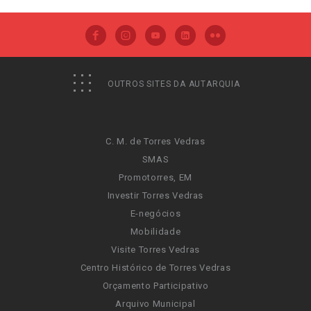
OUTROS SITES DA AUTARQUIA
C. M. de Torres Vedras
SMAS
Promotorres, EM
Investir Torres Vedras
E-negócios
Mobilidade
Visite Torres Vedras
Centro Histórico de Torres Vedras
Orçamento Participativo
Arquivo Municipal