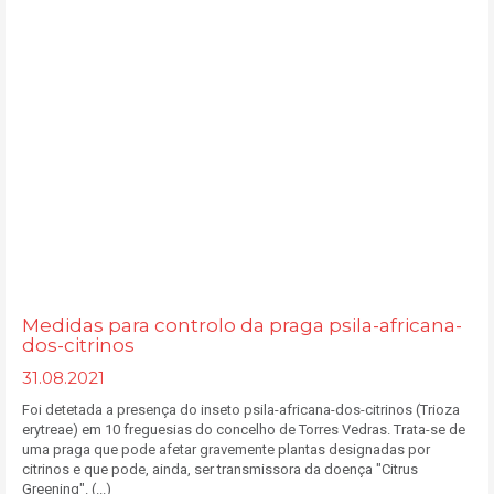
Medidas para controlo da praga psila-africana-
dos-citrinos
31.08.2021
Foi detetada a presença do inseto psila-africana-dos-citrinos (Trioza
erytreae) em 10 freguesias do concelho de Torres Vedras. Trata-se de
uma praga que pode afetar gravemente plantas designadas por
citrinos e que pode, ainda, ser transmissora da doença "Citrus
Greening". (...)