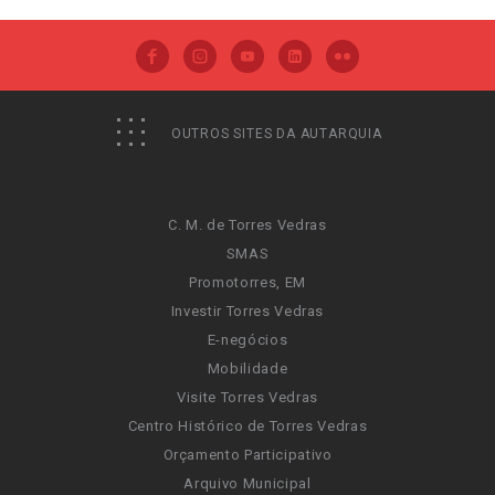
OUTROS SITES DA AUTARQUIA
C. M. de Torres Vedras
SMAS
Promotorres, EM
Investir Torres Vedras
E-negócios
Mobilidade
Visite Torres Vedras
Centro Histórico de Torres Vedras
Orçamento Participativo
Arquivo Municipal