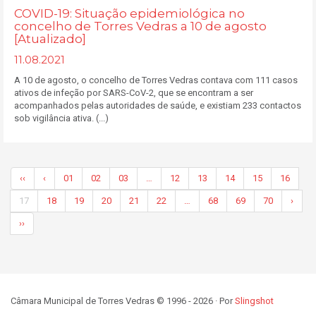
COVID-19: Situação epidemiológica no
concelho de Torres Vedras a 10 de agosto
[Atualizado]
11.08.2021
A 10 de agosto, o concelho de Torres Vedras contava com 111 casos
ativos de infeção por SARS-CoV-2, que se encontram a ser
acompanhados pelas autoridades de saúde, e existiam 233 contactos
sob vigilância ativa. (...)
‹‹
‹
01
02
03
…
12
13
14
15
16
17
18
19
20
21
22
…
68
69
70
›
››
Câmara Municipal de Torres Vedras © 1996 - 2026 · Por
Slingshot