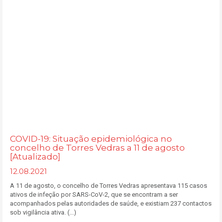
COVID-19: Situação epidemiológica no
concelho de Torres Vedras a 11 de agosto
[Atualizado]
12.08.2021
A 11 de agosto, o concelho de Torres Vedras apresentava 115 casos
ativos de infeção por SARS-CoV-2, que se encontram a ser
acompanhados pelas autoridades de saúde, e existiam 237 contactos
sob vigilância ativa. (...)