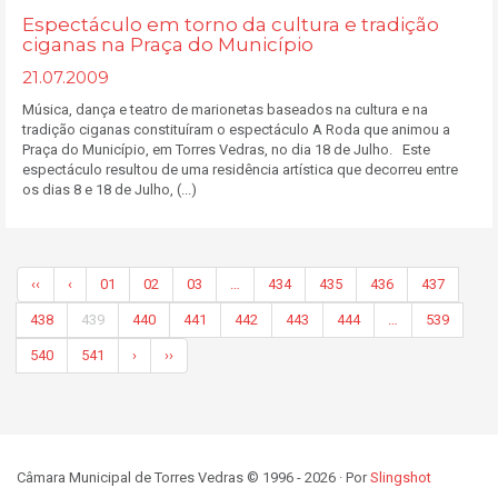
Espectáculo em torno da cultura e tradição
ciganas na Praça do Município
21.07.2009
Música, dança e teatro de marionetas baseados na cultura e na
tradição ciganas constituíram o espectáculo A Roda que animou a
Praça do Município, em Torres Vedras, no dia 18 de Julho. Este
espectáculo resultou de uma residência artística que decorreu entre
os dias 8 e 18 de Julho, (...)
‹‹
‹
01
02
03
…
434
435
436
437
438
439
440
441
442
443
444
…
539
540
541
›
››
Câmara Municipal de Torres Vedras © 1996 - 2026 · Por
Slingshot