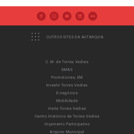
OUTROS SITES DA AUTARQUIA
C. M. de Torres Vedras
SMAS
Promotorres, EM
Investir Torres Vedras
E-negócios
Mobilidade
Visite Torres Vedras
Centro Histórico de Torres Vedras
Orçamento Participativo
Arquivo Municipal