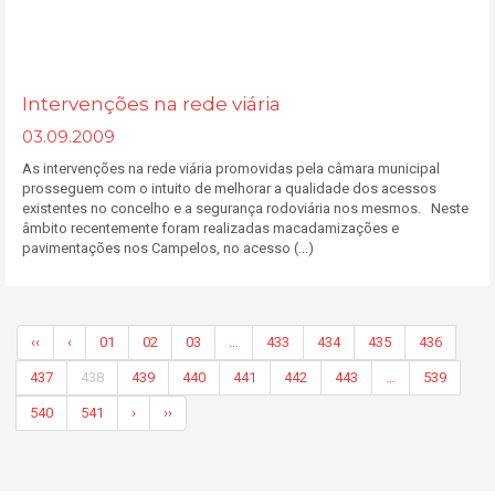
Intervenções na rede viária
03.09.2009
As intervenções na rede viária promovidas pela câmara municipal
prosseguem com o intuito de melhorar a qualidade dos acessos
existentes no concelho e a segurança rodoviária nos mesmos. Neste
âmbito recentemente foram realizadas macadamizações e
pavimentações nos Campelos, no acesso (...)
‹‹
‹
01
02
03
…
433
434
435
436
437
438
439
440
441
442
443
…
539
540
541
›
››