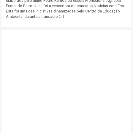
elaborada pelo aluno Pedro Ramos da Escola Profissional Agrícola
Fernando Barros Leal foi a vencedora do concurso Notícias com Eco.
Esta foi uma das iniciativas dinamizadas pelo Centro de Educação
Ambiental durante o transacto (...)