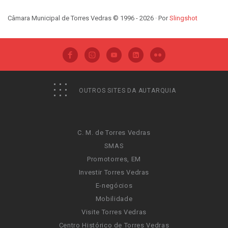
Câmara Municipal de Torres Vedras © 1996 - 2026 · Por
Slingshot
OUTROS SITES DA AUTARQUIA
C. M. de Torres Vedras
SMAS
Promotorres, EM
Investir Torres Vedras
E-negócios
Mobilidade
Visite Torres Vedras
Centro Histórico de Torres Vedras