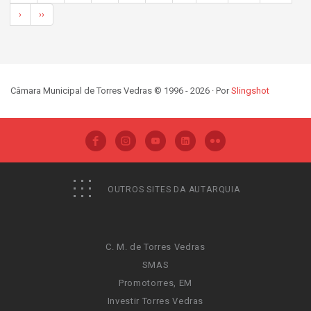
›
››
Câmara Municipal de Torres Vedras © 1996 - 2026 · Por
Slingshot
OUTROS SITES DA AUTARQUIA
C. M. de Torres Vedras
SMAS
Promotorres, EM
Investir Torres Vedras