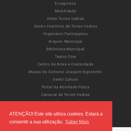
E-negócios
Mobilidade
Visite Torres Vedras
Centro Histórico de Torres Vedras
Orçamento Participativo
Arquivo Municipal
Biblioteca Municipal
Teatro-Cine
Centro de Artes e Criatividade
Museu do Ciclismo Joaquim Agostinho
Sentir Cultura
Portal da Atividade Física
Carnaval de Torres Vedras
Santa Cruz Ocean Spirit
Novas Invasões
ATENÇÃO! Este site utiliza cookies. Estará a
Festas de Torres Vedras
consentir a sua utilização.
Saber Mais