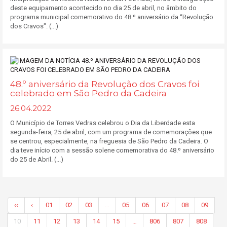
deste equipamento acontecido no dia 25 de abril, no âmbito do
programa municipal comemorativo do 48.º aniversário da “Revolução
dos Cravos". (...)
48.º aniversário da Revolução dos Cravos foi
celebrado em São Pedro da Cadeira
26.04.2022
O Município de Torres Vedras celebrou o Dia da Liberdade esta
segunda-feira, 25 de abril, com um programa de comemorações que
se centrou, especialmente, na freguesia de São Pedro da Cadeira. O
dia teve início com a sessão solene comemorativa do 48.º aniversário
do 25 de Abril. (...)
‹‹
‹
01
02
03
…
05
06
07
08
09
10
11
12
13
14
15
…
806
807
808