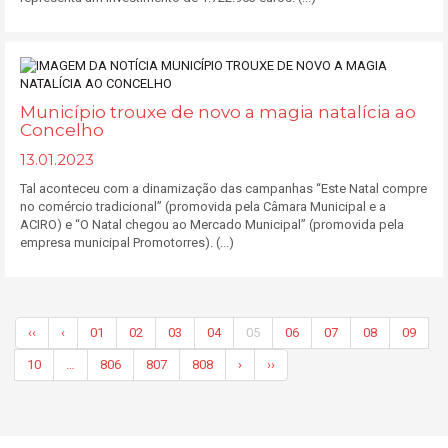
Município trouxe de novo a magia natalícia ao
Concelho
13.01.2023
Tal aconteceu com a dinamização das campanhas “Este Natal compre
no comércio tradicional” (promovida pela Câmara Municipal e a
ACIRO) e “O Natal chegou ao Mercado Municipal” (promovida pela
empresa municipal Promotorres). (...)
‹‹
‹
01
02
03
04
05
06
07
08
09
10
…
806
807
808
›
››