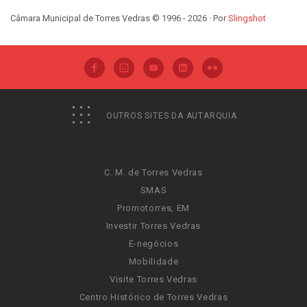
Câmara Municipal de Torres Vedras © 1996 - 2026 · Por
Slingshot
OUTROS SITES DA AUTARQUIA
C. M. de Torres Vedras
SMAS
Promotorres, EM
Investir Torres Vedras
E-negócios
Mobilidade
Visite Torres Vedras
Centro Histórico de Torres Vedras