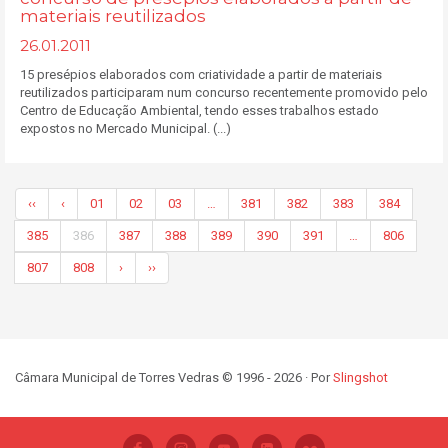
materiais reutilizados
26.01.2011
15 presépios elaborados com criatividade a partir de materiais
reutilizados participaram num concurso recentemente promovido pelo
Centro de Educação Ambiental, tendo esses trabalhos estado
expostos no Mercado Municipal. (...)
‹‹
‹
01
02
03
…
381
382
383
384
385
386
387
388
389
390
391
…
806
807
808
›
››
Câmara Municipal de Torres Vedras © 1996 - 2026 · Por
Slingshot