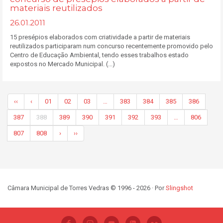
materiais reutilizados
26.01.2011
15 presépios elaborados com criatividade a partir de materiais
reutilizados participaram num concurso recentemente promovido pelo
Centro de Educação Ambiental, tendo esses trabalhos estado
expostos no Mercado Municipal. (...)
‹‹
‹
01
02
03
…
383
384
385
386
387
388
389
390
391
392
393
…
806
807
808
›
››
Câmara Municipal de Torres Vedras © 1996 - 2026 · Por
Slingshot