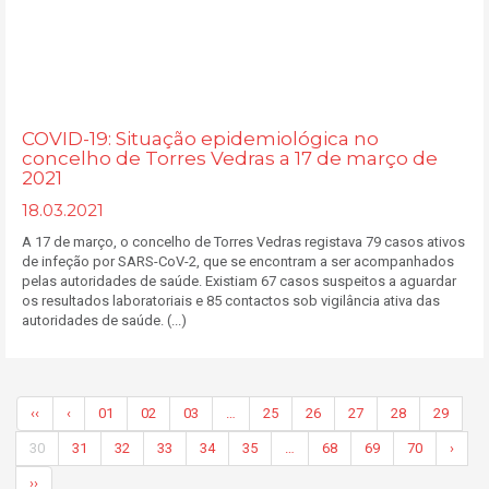
COVID-19: Situação epidemiológica no
concelho de Torres Vedras a 17 de março de
2021
18.03.2021
A 17 de março, o concelho de Torres Vedras registava 79 casos ativos
de infeção por SARS-CoV-2, que se encontram a ser acompanhados
pelas autoridades de saúde. Existiam 67 casos suspeitos a aguardar
os resultados laboratoriais e 85 contactos sob vigilância ativa das
autoridades de saúde. (...)
‹‹
‹
01
02
03
…
25
26
27
28
29
30
31
32
33
34
35
…
68
69
70
›
››