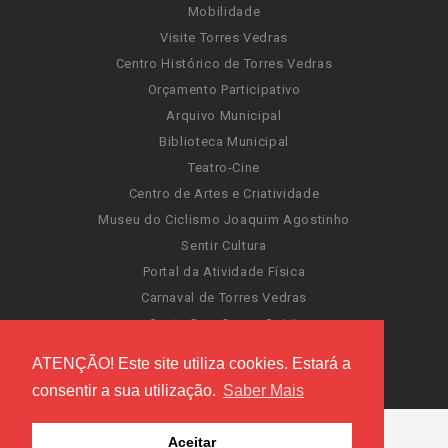
Mobilidade
Visite Torres Vedras
Centro Histórico de Torres Vedras
Orçamento Participativo
Arquivo Municipal
Biblioteca Municipal
Teatro-Cine
Centro de Artes e Criatividade
Museu do Ciclismo Joaquim Agostinho
Sentir Cultura
Portal da Atividade Física
Carnaval de Torres Vedras
Santa Cruz Ocean Spirit
Novas Invasões
ATENÇÃO! Este site utiliza cookies. Estará a
Festas de Torres Vedras
consentir a sua utilização.
Saber Mais
Aceitar