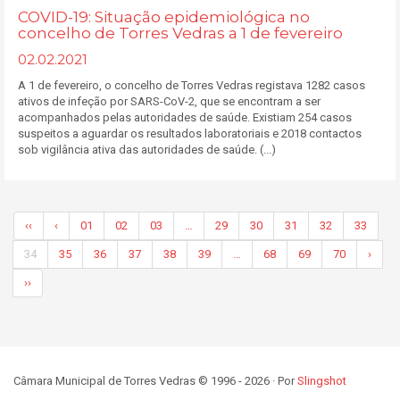
COVID-19: Situação epidemiológica no
concelho de Torres Vedras a 1 de fevereiro
02.02.2021
A 1 de fevereiro, o concelho de Torres Vedras registava 1282 casos
ativos de infeção por SARS-CoV-2, que se encontram a ser
acompanhados pelas autoridades de saúde. Existiam 254 casos
suspeitos a aguardar os resultados laboratoriais e 2018 contactos
sob vigilância ativa das autoridades de saúde. (...)
‹‹
‹
01
02
03
…
29
30
31
32
33
34
35
36
37
38
39
…
68
69
70
›
››
Câmara Municipal de Torres Vedras © 1996 - 2026 · Por
Slingshot