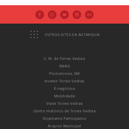
OUTROS SITES DA AUTARQUIA
C. M. de Torres Vedras
SMAS
Promotorres, EM
Investir Torres Vedras
E-negócios
Mobilidade
Visite Torres Vedras
Centro Histórico de Torres Vedras
Orçamento Participativo
Arquivo Municipal