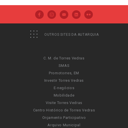
OUTROS SITES DA AUTARQUIA
C. M. de Torres Vedras
SMAS
Promotorres, EM
Investir Torres Vedras
E-negócios
Mobilidade
Visite Torres Vedras
Centro Histórico de Torres Vedras
Orçamento Participativo
Arquivo Municipal