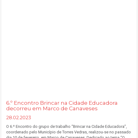
6.º Encontro Brincar na Cidade Educadora
decorreu em Marco de Canaveses
28.02.2023
O 6.º Encontro do grupo de trabalho “Brincar na Cidade Educadora”,
coordenado pelo Município de Torres Vedras, realizou-se no passado
dia 10 de fevereiro, em Marco de Canaveses. Dedicado ao tema “O