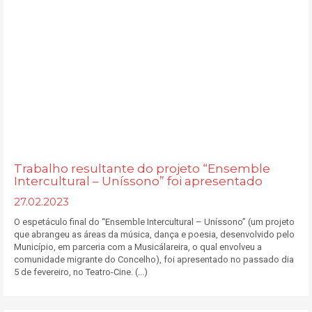
Trabalho resultante do projeto “Ensemble
Intercultural – Uníssono” foi apresentado
27.02.2023
O espetáculo final do “Ensemble Intercultural – Uníssono” (um projeto
que abrangeu as áreas da música, dança e poesia, desenvolvido pelo
Município, em parceria com a Musicálareira, o qual envolveu a
comunidade migrante do Concelho), foi apresentado no passado dia
5 de fevereiro, no Teatro-Cine. (...)