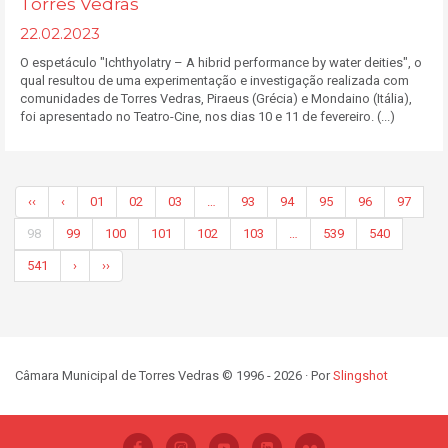
Torres Vedras
22.02.2023
O espetáculo "Ichthyolatry – A hibrid performance by water deities", o
qual resultou de uma experimentação e investigação realizada com
comunidades de Torres Vedras, Piraeus (Grécia) e Mondaino (Itália),
foi apresentado no Teatro-Cine, nos dias 10 e 11 de fevereiro. (...)
‹‹
‹
01
02
03
…
93
94
95
96
97
98
99
100
101
102
103
…
539
540
541
›
››
Câmara Municipal de Torres Vedras © 1996 - 2026 · Por
Slingshot