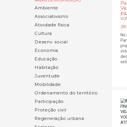
ÁREAS DE INTERVENÇÃO
Pa
Ve
Ambiente
pa
Associativismo
vo
Atividade física
28
Cultura
No 
Par
Desenv. social
pro
Economia
vot
dec
Educação
sete
Habitação
Juventude
Mobilidade
Ordenamento do território
Participação
Proteção civil
Regeneração urbana
Seniores