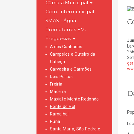
Câmara Municipal
Com. Intermunicipal
C
SMAS - Água
Promotorres EM.
Freguesias
Jun
Lar
A dos Cunhados
256
Campelos e Outeiro da
261
Cabeça
ger
www
Carvoeira e Carmões
Dois Portos
Freiria
D
Maceira
Maxial e Monte Redondo
Ponte do Rol
Pop
Ramalhal
Runa
Loc
Santa Maria, São Pedro e