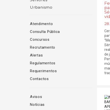
Fe
Urbanismo
pa
Sé
vi
28
Atendimento
Cer
Consulta Pública
par
Concursos
“Me
Sén
Recrutamento
rea
de 
Alertas
Pen
Regulamentos
mús
mar
Requerimentos
trad
Contactos
Avisos
Notícias