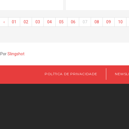
‹
01
02
03
04
05
06
07
08
09
10
 Por
Slingshot
POLÍTICA DE PRIVACIDADE
NEWSL