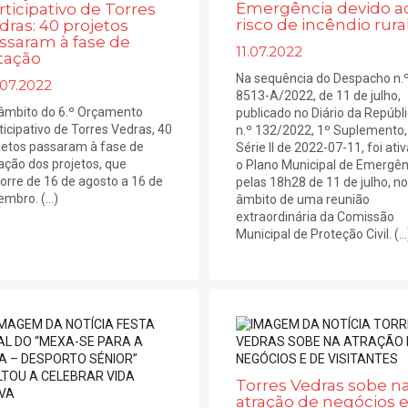
Emergência devido a
rticipativo de Torres
risco de incêndio rura
dras: 40 projetos
ssaram à fase de
11.07.2022
tação
Na sequência do Despacho n.
.07.2022
8513-A/2022, de 11 de julho,
âmbito do 6.º Orçamento
publicado no Diário da Repúbl
ticipativo de Torres Vedras, 40
n.º 132/2022, 1º Suplemento,
jetos passaram à fase de
Série II de 2022-07-11, foi ati
ação dos projetos, que
o Plano Municipal de Emergên
orre de 16 de agosto a 16 de
pelas 18h28 de 11 de julho, no
mbro. (...)
âmbito de uma reunião
extraordinária da Comissão
Municipal de Proteção Civil. (...
Torres Vedras sobe n
atração de negócios 