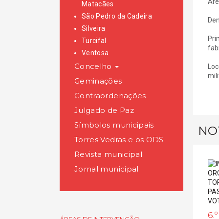
Áre
Matacães
São Pedro da Cadeira
Den
Silveira
Pri
Turcifal
fab
Ventosa
Concelho
Loc
mil
Geminações
Contraordenações
Julgado de Paz
Símbolos municipais
NO
Torres Vedras e os ODS
Revista municipal
Jornal municipal
6.