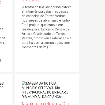
01.07.2022
o
l
O teatro de rua Gangarilha esteve
em itinerância pelas freguesias
do concelho de Torres Vedras,
º
nos meses de abril, maio e junho.
Este projeto, que esteve em
ica
residência artística no Centro de
Artes e Criatividade de Torres
vado
Vedras, promoveu a interação e a
cia
partilha com a comunidade, com
momentos de m (...)
)
a
e
Município celebrou Dia