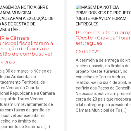
Primeiros kits do proj
“Oeste +Grávida” for
R e Câmara
entregues
nicipal fiscalizaram a
ecução de faixas de
06.04.2022
stão de combustível
A cerimónia de entrega do kit
04.2022
recém-nascido, no âmbito do
dia 30 de março, o Núcleo de
projeto “Oeste +Grávida”, no
teção Ambiental do
concelho de Torres Vedras,
tacamento Territorial de
realizou-se no dia 4 de abril, n
res Vedras da Guarda
edifício dos Paços do Concelh
ional Republicana e a Câmara
Na ocasião, estiveram presen
icipal de Torres Vedras
cerca de 20 pais que receber
tuaram um levantamento de
o kit entregue pela presidente
ais com faixas de gestão de
Câmara Municipal de To (...)
bustível por executar no
celho, no âmbito do
primento do Sistema d (...)