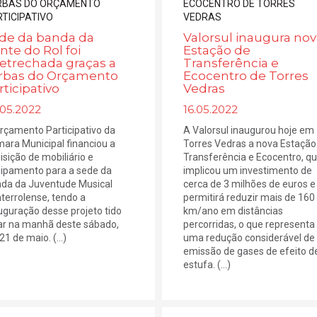
de da banda da
Valorsul inaugura nov
nte do Rol foi
Estação de
etrechada graças a
Transferência e
rbas do Orçamento
Ecocentro de Torres
rticipativo
Vedras
.05.2022
16.05.2022
rçamento Participativo da
A Valorsul inaugurou hoje em
ara Municipal financiou a
Torres Vedras a nova Estação
isição de mobiliário e
Transferência e Ecocentro, q
ipamento para a sede da
implicou um investimento de
da da Juventude Musical
cerca de 3 milhões de euros e
terrolense, tendo a
permitirá reduzir mais de 160
uguração desse projeto tido
km/ano em distâncias
ar na manhã deste sábado,
percorridas, o que representa
21 de maio. (...)
uma redução considerável de
emissão de gases de efeito d
estufa. (...)