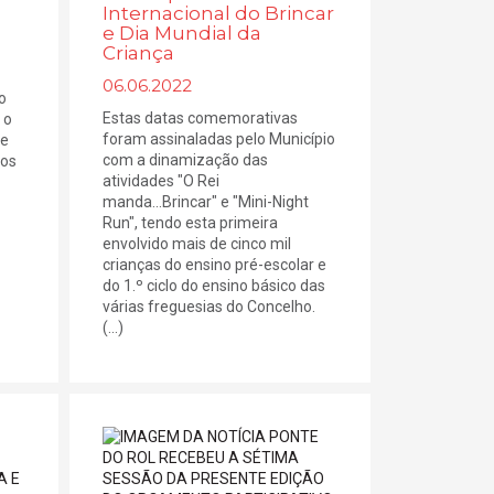
Internacional do Brincar
e Dia Mundial da
Criança
06.06.2022
o
Estas datas comemorativas
 o
foram assinaladas pelo Município
ue
com a dinamização das
dos
atividades "O Rei
manda...Brincar" e "Mini-Night
Run", tendo esta primeira
envolvido mais de cinco mil
crianças do ensino pré-escolar e
do 1.º ciclo do ensino básico das
várias freguesias do Concelho.
(...)