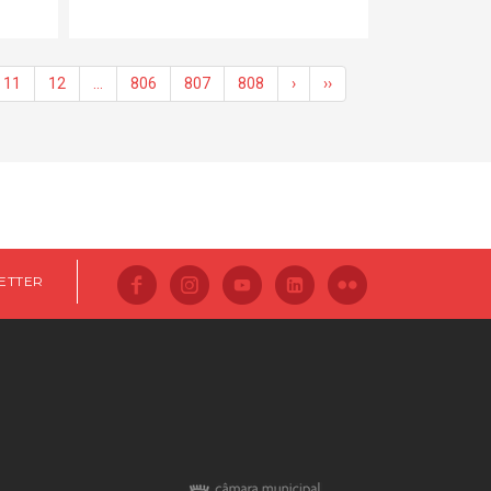
11
12
…
806
807
808
›
››
ETTER