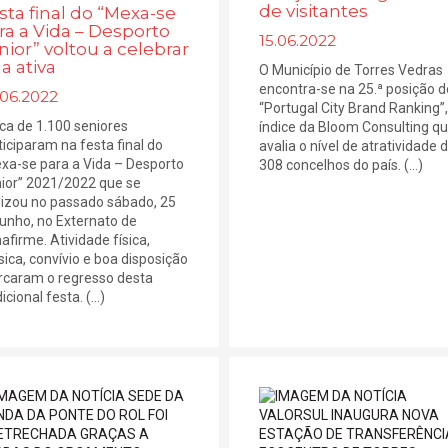
de visitantes
sta final do “Mexa-se
ra a Vida – Desporto
15.06.2022
nior” voltou a celebrar
da ativa
O Município de Torres Vedras
encontra-se na 25.ª posição d
.06.2022
“Portugal City Brand Ranking”,
ca de 1.100 seniores
índice da Bloom Consulting q
ticiparam na festa final do
avalia o nível de atratividade 
xa-se para a Vida – Desporto
308 concelhos do país. (...)
ior” 2021/2022 que se
lizou no passado sábado, 25
junho, no Externato de
afirme. Atividade física,
ica, convívio e boa disposição
caram o regresso desta
icional festa. (...)