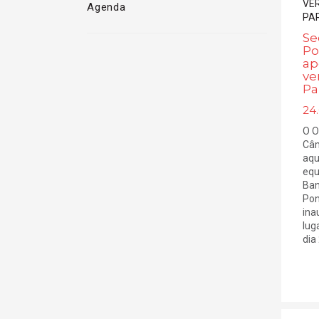
Agenda
Se
Po
ap
ve
Pa
24
O O
Câm
aqu
equ
Ban
Pon
ina
lug
dia 