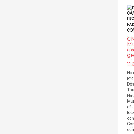
GN
Mu
ex
ge
11.
No 
Pro
Des
Tor
Nac
Mun
efe
loc
com
Con
cum