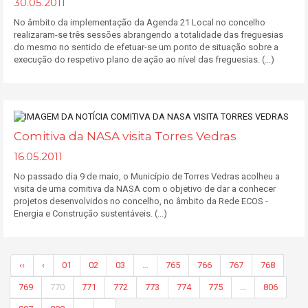
30.05.2011
No âmbito da implementação da Agenda 21 Local no concelho
realizaram-se três sessões abrangendo a totalidade das freguesias
do mesmo no sentido de efetuar-se um ponto de situação sobre a
execução do respetivo plano de ação ao nível das freguesias. (...)
Comitiva da NASA visita Torres Vedras
16.05.2011
No passado dia 9 de maio, o Município de Torres Vedras acolheu a
visita de uma comitiva da NASA com o objetivo de dar a conhecer
projetos desenvolvidos no concelho, no âmbito da Rede ECOS -
Energia e Construção sustentáveis. (...)
‹‹
‹
01
02
03
…
765
766
767
768
769
770
771
772
773
774
775
…
806