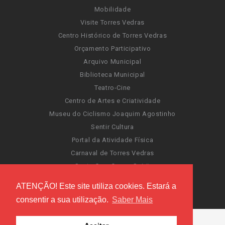
Mobilidade
Visite Torres Vedras
Centro Histórico de Torres Vedras
Orçamento Participativo
Arquivo Municipal
Biblioteca Municipal
Teatro-Cine
Centro de Artes e Criatividade
Museu do Ciclismo Joaquim Agostinho
Sentir Cultura
Portal da Atividade Física
Carnaval de Torres Vedras
Santa Cruz Ocean Spirit
Novas Invasões
ATENÇÃO! Este site utiliza cookies. Estará a
Festas de Torres Vedras
consentir a sua utilização.
Saber Mais