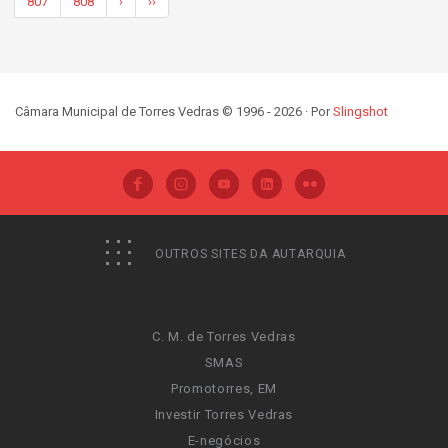
807
808
›
››
Câmara Municipal de Torres Vedras © 1996 - 2026 · Por
Slingshot
OUTROS SITES DA AUTARQUIA
C. M. de Torres Vedras
SMAS
Promotorres, EM
Investir Torres Vedras
E-negócios