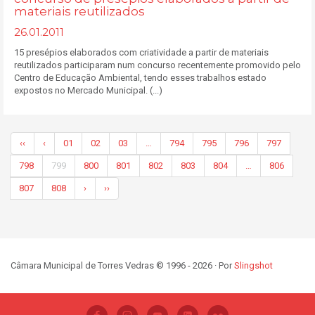
materiais reutilizados
26.01.2011
15 presépios elaborados com criatividade a partir de materiais
reutilizados participaram num concurso recentemente promovido pelo
Centro de Educação Ambiental, tendo esses trabalhos estado
expostos no Mercado Municipal. (...)
‹‹
‹
01
02
03
…
794
795
796
797
798
799
800
801
802
803
804
…
806
807
808
›
››
Câmara Municipal de Torres Vedras © 1996 - 2026 · Por
Slingshot