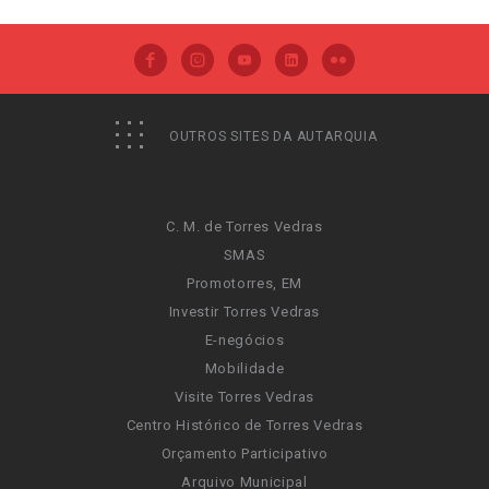
OUTROS SITES DA AUTARQUIA
C. M. de Torres Vedras
SMAS
Promotorres, EM
Investir Torres Vedras
E-negócios
Mobilidade
Visite Torres Vedras
Centro Histórico de Torres Vedras
Orçamento Participativo
Arquivo Municipal