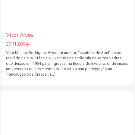
Vítor Alves
20.11.2024
Vítor Manuel Rodrigues Alves foi um dos “capitães de Abril”, tendo
residido na sua infância e juventude na então vila de Torres Vedras,
que deixou em 1954 para ingressar na Escola do Exército, onde iniciou
um percurso que teve como ponto alto a sua participação na
"Revolução dos Cravos". (...)