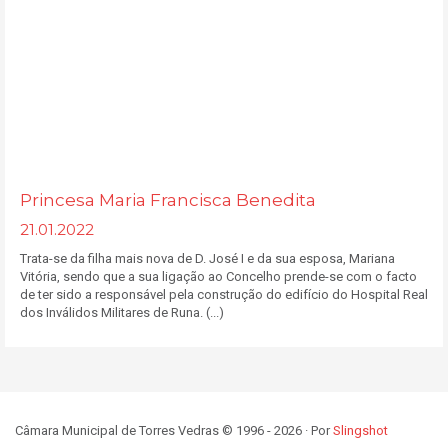
Princesa Maria Francisca Benedita
21.01.2022
Trata-se da filha mais nova de D. José I e da sua esposa, Mariana
Vitória, sendo que a sua ligação ao Concelho prende-se com o facto
de ter sido a responsável pela construção do edifício do Hospital Real
dos Inválidos Militares de Runa. (...)
Câmara Municipal de Torres Vedras © 1996 - 2026 · Por
Slingshot