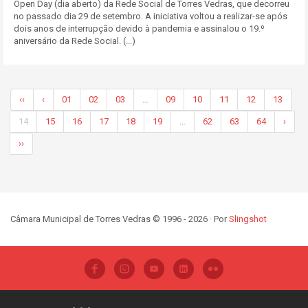
Open Day (dia aberto) da Rede Social de Torres Vedras, que decorreu
no passado dia 29 de setembro. A iniciativa voltou a realizar-se após
dois anos de interrupção devido à pandemia e assinalou o 19.º
aniversário da Rede Social. (...)
‹‹
‹
01
02
03
…
09
10
11
12
13
14
15
16
17
18
19
…
62
63
64
›
››
Câmara Municipal de Torres Vedras © 1996 - 2026 · Por
Slingshot