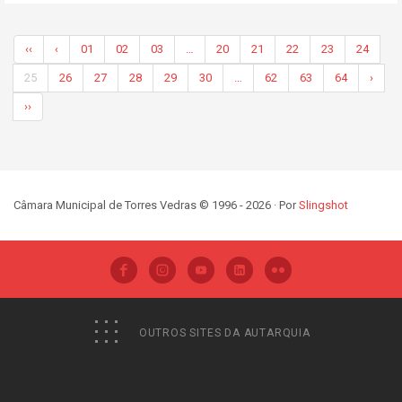
‹‹
‹
01
02
03
…
20
21
22
23
24
25
26
27
28
29
30
…
62
63
64
›
››
Câmara Municipal de Torres Vedras © 1996 - 2026 · Por
Slingshot
OUTROS SITES DA AUTARQUIA